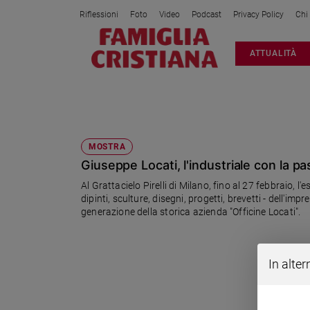
Riflessioni
Foto
Video
Podcast
Privacy Policy
Chi
Attualità
ATTUALITÀ
Italia
Cronaca
Politica
GIUSEPPE LOCATI
Mondo
Economia
MOSTRA
Giuseppe Locati, l'industriale con la pas
Legalità
e
Al Grattacielo Pirelli di Milano, fino al 27 febbraio, 
giustizia
dipinti, sculture, disegni, progetti, brevetti - dell'i
Sport
generazione della storica azienda "Officine Locati".
Interviste
Papa
In alter
Papa