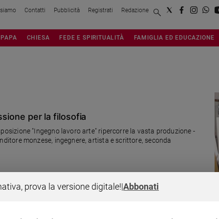
 siamo
Contatti
Pubblicità
Registrati
Redazione
PAPA
CHIESA
FEDE E SPIRITUALITÀ
FAMIGLIA ED EDUCAZIONE
sione per la filosofia
l'esposizione "Ingegno lavoro arte" ripercorre la vasta produzione -
mprenditore monzese, ingegnere, artista e scrittore, seconda
nativa, prova la versione digitale!
|
Abbonati