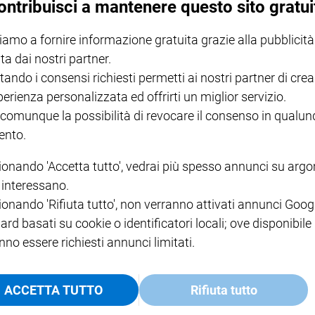
ontribuisci a mantenere questo sito gratui
iamo a fornire informazione gratuita grazie alla pubblicità
NOTE LEGALI
ta dai nostri partner.
PAOLO
PRIVACY POLICY
tando i consensi richiesti permetti ai nostri partner di crea
INFORMATIVA WHISTLEBL
perienza personalizzata ed offrirti un miglior servizio.
SOCIAL
 comunque la possibilità di revocare il consenso in qualu
nto.
ionando 'Accetta tutto', vedrai più spesso annunci su arg
i interessano.
ionando 'Rifiuta tutto', non verranno attivati annunci Goog
ard basati su cookie o identificatori locali; ove disponibile
nno essere richiesti annunci limitati.
ACCETTA TUTTO
Rifiuta tutto