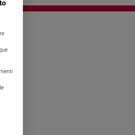
to
re
OWING
nque
omenti
le