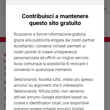
Chiesa
€ 64,50
Chiesa
Visualizza tutte le collection
Contribuisci a mantenere
Fede
questo sito gratuito
e
spiritualità
Riusciamo a fornire informazione gratuita
Santi
grazie alla pubblicità erogata dai nostri partner.
Devozione
Accettando i consensi richiesti permetti ai
e
nostri partner di creare un'esperienza
fede
personalizzata ed offrirti un miglior servizio.
Parola
I SITI SAN PAOLO
NOTE LEGALI
Avrai comunque la possibilità di revocare il
del
GRUPPO EDITORIALE
PRIVACY POLICY
consenso in qualunque momento.
giorno
SAN PAOLO
Santo
INFORMATIVA
Selezionando 'Accetta tutto', vedrai più spesso
del
BENESSERE
WHISTLEBLOWING
annunci su argomenti che ti interessano.
giorno
SOCIAL
TELENOVA
Selezionando 'Rifiuta tutto', non verranno
Società
attivati annunci Google standard basati su
GAZZETTA D'ALBA
e
cookie o identificatori locali; ove disponibile
valori
IL GIORNALINO
potranno essere richiesti annunci limitati.