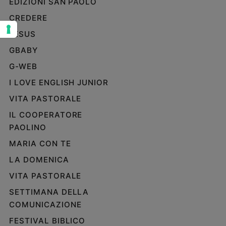
EDIZIONI SAN PAOLO
Sanremo
CREDERE
2026
JESUS
Cinema,
Tv
GBABY
e
G-WEB
streaming
I LOVE ENGLISH JUNIOR
Libri
Musica
VITA PASTORALE
Arte
IL COOPERATORE
PAOLINO
Famiglia
ed
MARIA CON TE
educazione
LA DOMENICA
Genitori
e
VITA PASTORALE
figli
SETTIMANA DELLA
Nonni
COMUNICAZIONE
Coppia
FESTIVAL BIBLICO
Scuola