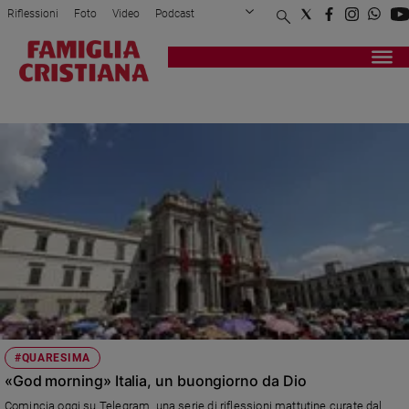
Riflessioni
Foto
Video
Podcast
Privacy Policy
Chi siamo
Contatti
Pubblicità
Attualità
Registrati
Redazione
Italia
GOD MORNING
Cronaca
Politica
Mondo
Economia
Legalità
e
giustizia
Sport
Interviste
Papa
#QUARESIMA
Papa
«God morning» Italia, un buongiorno da Dio
Comincia oggi su Telegram una serie di riflessioni mattutine curate dal