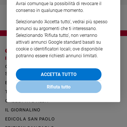
Avrai comunque la possibilità di revocare il
Ambiente
e
consenso in qualunque momento.
Creato
Selezionando 'Accetta tutto', vedrai più spesso
Volontariato
annunci su argomenti che ti interessano.
Diritti
Selezionando 'Rifiuta tutto', non verranno
Aziende
attivati annunci Google standard basati su
di
cookie o identificatori locali; ove disponibile
valore
potranno essere richiesti annunci limitati.
Caso
I SITI SAN PAOLO
NOTE LEGALI
della
GRUPPO EDITORIALE
PRIVACY POLICY
settimana
SAN PAOLO
ACCETTA TUTTO
INFORMATIVA
Migranti
BENESSERE
WHISTLEBLOWING
Diversità
Rifiuta tutto
SOCIAL
e
TELENOVA
inclusione
GAZZETTA D'ALBA
Costume
IL GIORNALINO
Cultura
EDICOLA SAN PAOLO
e
spettacoli