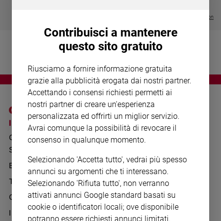
Chiesa
€ 64,50
Chiesa
Visualizza tutte le collection
Contribuisci a mantenere
Fede
questo sito gratuito
e
spiritualità
Riusciamo a fornire informazione gratuita
Santi
grazie alla pubblicità erogata dai nostri partner.
Devozione
Accettando i consensi richiesti permetti ai
e
nostri partner di creare un'esperienza
fede
personalizzata ed offrirti un miglior servizio.
Parola
I SITI SAN PAOLO
NOTE LEGALI
Avrai comunque la possibilità di revocare il
del
GRUPPO EDITORIALE
PRIVACY POLICY
consenso in qualunque momento.
giorno
SAN PAOLO
Santo
INFORMATIVA
Selezionando 'Accetta tutto', vedrai più spesso
del
BENESSERE
WHISTLEBLOWING
annunci su argomenti che ti interessano.
giorno
SOCIAL
TELENOVA
Selezionando 'Rifiuta tutto', non verranno
Società
attivati annunci Google standard basati su
GAZZETTA D'ALBA
e
cookie o identificatori locali; ove disponibile
valori
IL GIORNALINO
potranno essere richiesti annunci limitati.