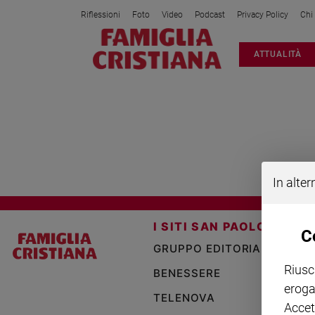
Riflessioni
Foto
Video
Podcast
Privacy Policy
Chi
Attualità
ATTUALITÀ
Italia
Cronaca
Politica
GRUPPI D ACQUISTO SOLIDALE
Mondo
Economia
Legalità
In alter
e
giustizia
Sport
I SITI SAN PAOLO
C
Interviste
GRUPPO EDITORIALE SAN 
Papa
Riusc
BENESSERE
eroga
Papa
TELENOVA
Accet