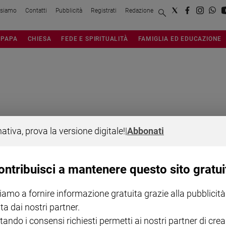
 siamo
Contatti
Pubblicità
Registrati
Redazione
PAPA
CHIESA
FEDE E SPIRITUALITÀ
FAMIGLIA ED EDUCAZIONE
nativa, prova la versione digitale!
|
Abbonati
NOTE LEGALI
ontribuisci a mantenere questo sito gratui
PAOLO
PRIVACY POLICY
iamo a fornire informazione gratuita grazie alla pubblicità
INFORMATIVA WHISTLEBL
ta dai nostri partner.
SOCIAL
tando i consensi richiesti permetti ai nostri partner di crea