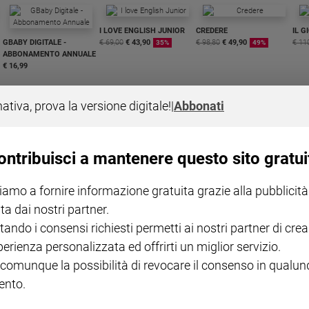
I LOVE ENGLISH JUNIOR
CREDERE
IL G
GBABY DIGITALE -
€ 69,00
€ 43,90
€ 98,80
€ 49,90
€ 11
35%
49%
ABBONAMENTO ANNUALE
€ 16,99
nativa, prova la versione digitale!
|
Abbonati
ontribuisci a mantenere questo sito gratui
COLLANA ARSENIO LUPIN
QUID+ ALLENIAMO
VOL. 1 - 2
MAGNIFICA HUMANITAS -
L'INTELLIGENZA
PRE
iamo a fornire informazione gratuita grazie alla pubblicità
€ 18,50
ENCICLICA PAPALE
€ 27,50
SANT
€ 2,90
A 10
ta dai nostri partner.
€ 24
tando i consensi richiesti permetti ai nostri partner di crea
perienza personalizzata ed offrirti un miglior servizio.
 comunque la possibilità di revocare il consenso in qualu
nto.