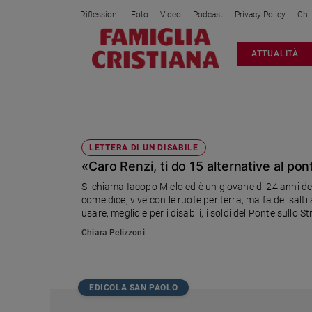
Riflessioni
Foto
Video
Podcast
Privacy Policy
Chi
Attualità
ATTUALITÀ
Italia
Cronaca
Politica
IACOPO MIELO
Mondo
Economia
LETTERA DI UN DISABILE
«Caro Renzi, ti do 15 alternative al pon
Legalità
e
Si chiama Iacopo Mielo ed è un giovane di 24 anni dell
giustizia
come dice, vive con le ruote per terra, ma fa dei salt
Sport
usare, meglio e per i disabili, i soldi del Ponte sullo S
Interviste
Chiara Pelizzoni
Papa
Papa
EDICOLA SAN PAOLO