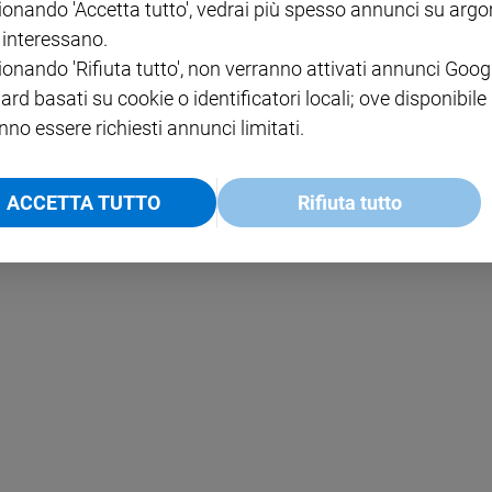
ionando 'Accetta tutto', vedrai più spesso annunci su arg
i interessano.
NOTE LEGALI
ionando 'Rifiuta tutto', non verranno attivati annunci Goog
PAOLO
PRIVACY POLICY
ard basati su cookie o identificatori locali; ove disponibile
nno essere richiesti annunci limitati.
INFORMATIVA WHISTLEBL
SOCIAL
ACCETTA TUTTO
Rifiuta tutto