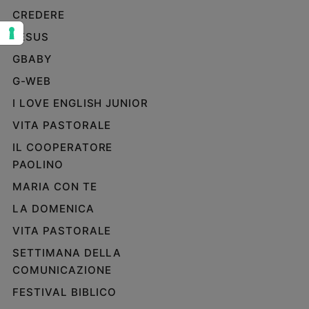
CREDERE
Sanremo
2026
JESUS
Cinema,
GBABY
Tv
e
G-WEB
streaming
I LOVE ENGLISH JUNIOR
Libri
VITA PASTORALE
Musica
IL COOPERATORE
Arte
PAOLINO
Famiglia
MARIA CON TE
ed
educazione
LA DOMENICA
Genitori
VITA PASTORALE
e
SETTIMANA DELLA
figli
COMUNICAZIONE
Nonni
Coppia
FESTIVAL BIBLICO
Scuola