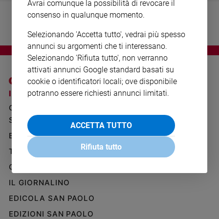
Avrai comunque la possibilità di revocare il
Ambiente
consenso in qualunque momento.
e
Creato
Selezionando 'Accetta tutto', vedrai più spesso
Volontariato
annunci su argomenti che ti interessano.
Diritti
Selezionando 'Rifiuta tutto', non verranno
Aziende
attivati annunci Google standard basati su
di
cookie o identificatori locali; ove disponibile
valore
potranno essere richiesti annunci limitati.
I SITI SAN PAOLO
NOTE LEGALI
Caso
GRUPPO EDITORIALE
PRIVACY POLICY
della
settimana
SAN PAOLO
INFORMATIVA
ACCETTA TUTTO
Migranti
BENESSERE
WHISTLEBLOWING
Diversità
SOCIAL
Rifiuta tutto
TELENOVA
e
inclusione
GAZZETTA D'ALBA
Costume
IL GIORNALINO
EDICOLA SAN PAOLO
Cultura
e
EDIZIONI SAN PAOLO
spettacoli