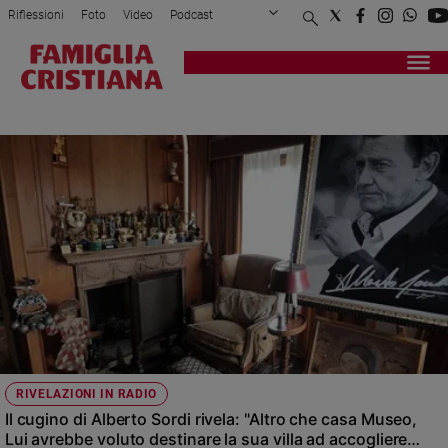
Riflessioni
Foto
Video
Podcast
Privacy Policy
Chi siamo
Contatti
Pubblicità
Attualità
Registrati
Redazione
Italia
IGOR RIGHETTI
Cronaca
Politica
Mondo
Economia
Legalità
e
giustizia
Sport
Interviste
Papa
RIVELAZIONI IN RADIO
Papa
Il cugino di Alberto Sordi rivela: "Altro che casa Museo,
Lui avrebbe voluto destinare la sua villa ad accogliere