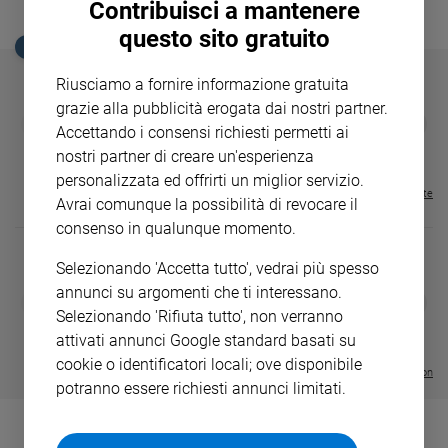
Contribuisci a mantenere
Ambiente
questo sito gratuito
e
EDICOLA SAN PAOLO
Creato
Volontariato
Riusciamo a fornire informazione gratuita
grazie alla pubblicità erogata dai nostri partner.
Diritti
GBABY
FAMIGLIA CRISTIANA
GBABY DIGITA
❮
❯
Accettando i consensi richiesti permetti ai
Aziende
€ 34,80
€ 21,90
€ 104,00
€ 83,00
ABBONAMEN
37%
20%
€ 16,99
di
nostri partner di creare un'esperienza
valore
personalizzata ed offrirti un miglior servizio.
Visualizza tutte le riviste
Caso
Avrai comunque la possibilità di revocare il
della
consenso in qualunque momento.
settimana
Selezionando 'Accetta tutto', vedrai più spesso
Migranti
annunci su argomenti che ti interessano.
Diversità
DIARIO G 2026-27
COLLANA ARS
❮
❯
LE GRANDI BASILICHE ITALIANE
€ 8,90
1 - 2
- € 8,90
Selezionando 'Rifiuta tutto', non verranno
e
- VOL DA 1 AL 5
€ 18,50
inclusione
attivati annunci Google standard basati su
€ 64,50
cookie o identificatori locali; ove disponibile
Costume
Visualizza tutte le collection
potranno essere richiesti annunci limitati.
Cultura
e
spettacoli