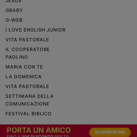
JESUS
e
GBABY
giovani
G-WEB
Adolescenza
Bioetica
I LOVE ENGLISH JUNIOR
VITA PASTORALE
IL COOPERATORE
Vai
PAOLINO
MARIA CON TE
Riflessioni
LA DOMENICA
VITA PASTORALE
Foto
SETTIMANA DELLA
COMUNICAZIONE
Video
FESTIVAL BIBLICO
Podcast
Privacy