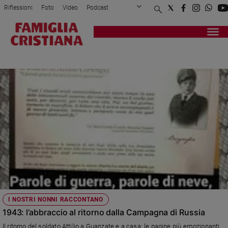
Riflessioni
Foto
Video
Podcast
Privacy Policy
Chi siamo
Contatti
Pubblicità
Attualità
Registrati
Redazione
Italia
IL 10 GIUGNO E LA GUERRA
Cronaca
Politica
Mondo
Economia
Legalità
e
giustizia
Sport
Interviste
Papa
I NOSTRI NONNI RACCONTANO
Papa
1943: l’abbraccio al ritorno dalla Campagna di Russia
Il ritorno del soldato Attilio a Guanzate e a casa: le pagine più emozionanti