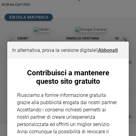
Chiesa
Andrea Camilleri
Chiesa
EDICOLA SAN PAOLO
Fede
e
spiritualità
GBABY
FAMIGLIA CRISTIANA
GBABY DIGITA
❮
❯
€ 34,80
€ 21,90
€ 104,00
€ 83,00
ABBONAMEN
Santi
37%
20%
€ 16,99
In alternativa, prova la versione digitale!
|
Abbonati
Devozione
e
Visualizza tutte le riviste
fede
Contribuisci a mantenere
Parola
del
questo sito gratuito
giorno
DIARIO G 2026-27
COLLANA ARS
Santo
❮
❯
Riusciamo a fornire informazione gratuita
LE GRANDI BASILICHE ITALIANE
€ 8,90
1 - 2
- € 8,90
del
grazie alla pubblicità erogata dai nostri partner.
- VOL DA 1 AL 5
€ 18,50
giorno
€ 64,50
Accettando i consensi richiesti permetti ai
nostri partner di creare un'esperienza
Visualizza tutte le collection
Società
personalizzata ed offrirti un miglior servizio.
e
valori
Avrai comunque la possibilità di revocare il