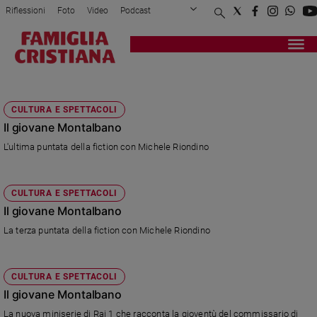
Riflessioni
Foto
Video
Podcast
Privacy Policy
Chi siamo
Contatti
Pubblicità
Attualità
Registrati
Redazione
Italia
IL GIOVANE MONTALBANO
Cronaca
CULTURA E SPETTACOLI
Politica
Il giovane Montalbano
Mondo
L'ultima puntata della fiction con Michele Riondino
Economia
Legalità
e
CULTURA E SPETTACOLI
giustizia
Il giovane Montalbano
Sport
La terza puntata della fiction con Michele Riondino
Interviste
Papa
CULTURA E SPETTACOLI
Papa
Il giovane Montalbano
La nuova miniserie di Rai 1 che racconta la gioventù del commissario di