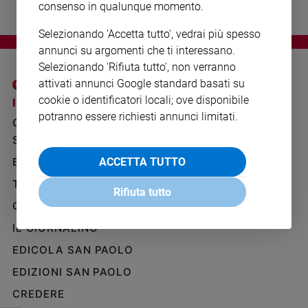
consenso in qualunque momento.
Ambiente
e
Selezionando 'Accetta tutto', vedrai più spesso
Creato
annunci su argomenti che ti interessano.
Volontariato
Selezionando 'Rifiuta tutto', non verranno
Diritti
attivati annunci Google standard basati su
Aziende
cookie o identificatori locali; ove disponibile
I SITI SAN PAOLO
NOTE LEGALI
di
potranno essere richiesti annunci limitati.
valore
GRUPPO EDITORIALE
PRIVACY POLICY
Caso
SAN PAOLO
INFORMATIVA
della
ACCETTA TUTTO
BENESSERE
WHISTLEBLOWING
settimana
SOCIAL
TELENOVA
Migranti
Rifiuta tutto
Diversità
GAZZETTA D'ALBA
e
IL GIORNALINO
inclusione
EDICOLA SAN PAOLO
Costume
EDIZIONI SAN PAOLO
Cultura
e
CREDERE
spettacoli