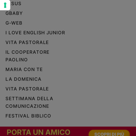
JESUS
Sanremo
GBABY
2026
Cinema,
G-WEB
Tv
I LOVE ENGLISH JUNIOR
e
streaming
VITA PASTORALE
Libri
IL COOPERATORE
Musica
PAOLINO
Arte
MARIA CON TE
Famiglia
LA DOMENICA
ed
educazione
VITA PASTORALE
SETTIMANA DELLA
Genitori
e
COMUNICAZIONE
figli
FESTIVAL BIBLICO
Nonni
Coppia
Scuola