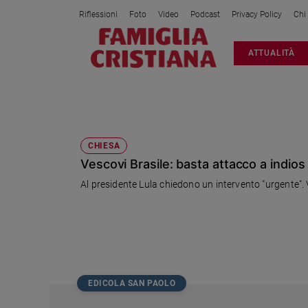
Riflessioni
Foto
Video
Podcast
Privacy Policy
Chi
Attualità
ATTUALITÀ
Italia
Cronaca
Politica
ILLEGALE
Mondo
Economia
CHIESA
Vescovi Brasile: basta attacco a indios
Legalità
e
Al presidente Lula chiedono un intervento "urgente". Vi
giustizia
Sport
Interviste
Papa
Papa
EDICOLA SAN PAOLO