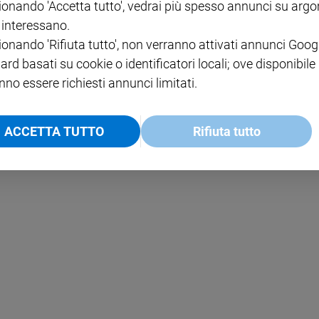
ionando 'Accetta tutto', vedrai più spesso annunci su arg
i interessano.
NOTE LEGALI
ionando 'Rifiuta tutto', non verranno attivati annunci Goog
PAOLO
PRIVACY POLICY
ard basati su cookie o identificatori locali; ove disponibile
nno essere richiesti annunci limitati.
INFORMATIVA WHISTLEBL
SOCIAL
ACCETTA TUTTO
Rifiuta tutto