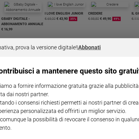
I LOVE ENGLISH JUNIOR
CREDERE
IL G
GBABY DIGITALE -
€ 69,00
€ 43,90
€ 98,80
€ 49,90
€ 11
35%
49%
ABBONAMENTO ANNUALE
€ 16,99
nativa, prova la versione digitale!
|
Abbonati
ontribuisci a mantenere questo sito gratui
COLLANA ARSENIO LUPIN
QUID+ ALLENIAMO
VOL. 1 - 2
MAGNIFICA HUMANITAS -
L'INTELLIGENZA
PRE
iamo a fornire informazione gratuita grazie alla pubblicità
€ 18,50
ENCICLICA PAPALE
€ 27,50
SANT
€ 2,90
A 10
ta dai nostri partner.
€ 24
tando i consensi richiesti permetti ai nostri partner di crea
perienza personalizzata ed offrirti un miglior servizio.
 comunque la possibilità di revocare il consenso in qualu
nto.