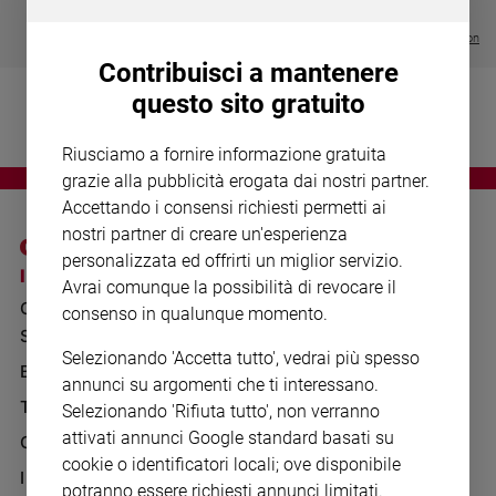
Chiesa
€ 64,50
Chiesa
Visualizza tutte le collection
Contribuisci a mantenere
Fede
questo sito gratuito
e
spiritualità
Riusciamo a fornire informazione gratuita
Santi
grazie alla pubblicità erogata dai nostri partner.
Devozione
Accettando i consensi richiesti permetti ai
e
nostri partner di creare un'esperienza
fede
personalizzata ed offrirti un miglior servizio.
Parola
I SITI SAN PAOLO
NOTE LEGALI
Avrai comunque la possibilità di revocare il
del
GRUPPO EDITORIALE
PRIVACY POLICY
consenso in qualunque momento.
giorno
SAN PAOLO
Santo
INFORMATIVA
Selezionando 'Accetta tutto', vedrai più spesso
del
BENESSERE
WHISTLEBLOWING
annunci su argomenti che ti interessano.
giorno
SOCIAL
TELENOVA
Selezionando 'Rifiuta tutto', non verranno
Società
attivati annunci Google standard basati su
GAZZETTA D'ALBA
e
cookie o identificatori locali; ove disponibile
valori
IL GIORNALINO
potranno essere richiesti annunci limitati.