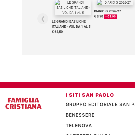
Chiesa
Chiesa
DIARIO G 2026-27
€ 8,90
- € 8,90
❮
LE GRANDI BASILICHE
Fede
ITALIANE - VOL DA 1 AL 5
e
€ 64,50
spiritualità
Santi
Devozione
e
fede
Parola
del
giorno
Santo
I SITI SAN PAOLO
del
GRUPPO EDITORIALE SAN 
giorno
BENESSERE
Società
e
TELENOVA
valori