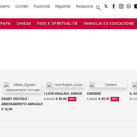
 siamo
Contatti
Pubblicità
Registrati
Redazione
PAPA
CHIESA
FEDE E SPIRITUALITÀ
FAMIGLIA ED EDUCAZIONE
I LOVE ENGLISH JUNIOR
CREDERE
IL G
GBABY DIGITALE -
€ 69,00
€ 43,90
€ 98,80
€ 49,90
€ 11
35%
49%
ABBONAMENTO ANNUALE
€ 16,99