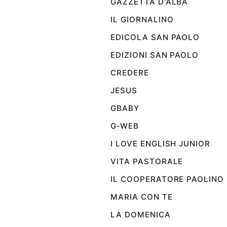
GAZZETTA D'ALBA
Ambiente
e
IL GIORNALINO
Creato
EDICOLA SAN PAOLO
Volontariato
EDIZIONI SAN PAOLO
Diritti
Aziende
CREDERE
di
valore
JESUS
Caso
GBABY
della
settimana
G-WEB
Migranti
I LOVE ENGLISH JUNIOR
Diversità
VITA PASTORALE
e
inclusione
IL COOPERATORE PAOLINO
Costume
MARIA CON TE
Cultura
LA DOMENICA
e
spettacoli