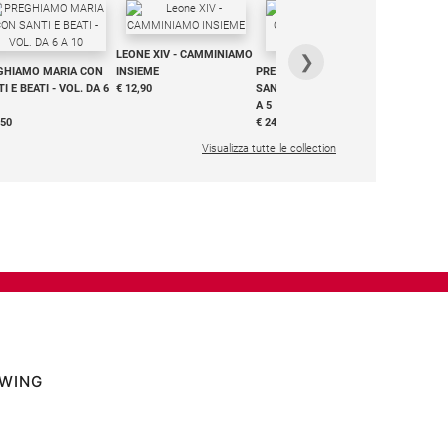
IN DIALO
LEONE XIV - CAMMINIAMO
€ 34,90
❯
GHIAMO MARIA CON
INSIEME
PREGHIAMO MARIA CON
I E BEATI - VOL. DA 6
€ 12,90
SANTI E BEATI - VOL. DA 1
A 5
,50
€ 24,50
Visualizza tutte le collection
OWING