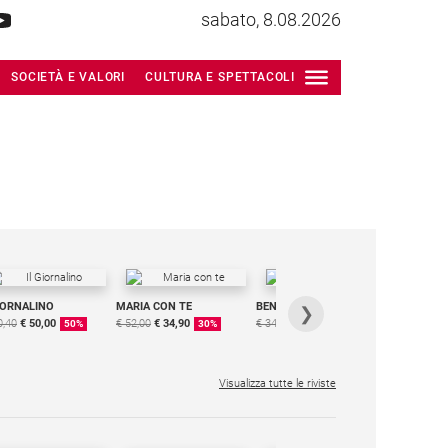
sabato, 8.08.2026
SOCIETÀ E VALORI
CULTURA E SPETTACOLI
IORNALINO
MARIA CON TE
BENESSERE
6 RIVISTE
❯
0,40
€ 50,00
€ 52,00
€ 34,90
€ 34,80
€ 29,90
DIGITALE
50%
30%
15%
MENSILE
€ 6,99
Visualizza tutte le riviste