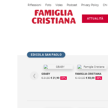
Riflessioni
Foto
Video
Podcast
Privacy Policy
Chi
Attualità
ATTUALITÀ
Italia
Cronaca
Politica
IN CASA C E VITA
Mondo
Economia
EDICOLA SAN PAOLO
Legalità
e
giustizia
Sport
GBABY
FAMIGLIA CRISTIANA
❮
€ 34,80
€ 21,90
€ 104,00
€ 83,00
37%
20%
Interviste
Papa
Papa