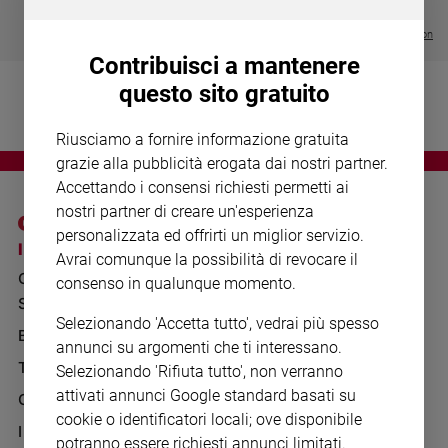
Chiesa
€ 64,50
Chiesa
Visualizza tutte le collection
Contribuisci a mantenere
Fede
questo sito gratuito
e
spiritualità
Riusciamo a fornire informazione gratuita
Santi
grazie alla pubblicità erogata dai nostri partner.
Devozione
Accettando i consensi richiesti permetti ai
e
nostri partner di creare un'esperienza
fede
personalizzata ed offrirti un miglior servizio.
Parola
I SITI SAN PAOLO
NOTE LEGALI
Avrai comunque la possibilità di revocare il
del
GRUPPO EDITORIALE
PRIVACY POLICY
consenso in qualunque momento.
giorno
SAN PAOLO
Santo
INFORMATIVA
Selezionando 'Accetta tutto', vedrai più spesso
del
BENESSERE
WHISTLEBLOWING
annunci su argomenti che ti interessano.
giorno
SOCIAL
TELENOVA
Selezionando 'Rifiuta tutto', non verranno
Società
attivati annunci Google standard basati su
GAZZETTA D'ALBA
e
cookie o identificatori locali; ove disponibile
valori
IL GIORNALINO
potranno essere richiesti annunci limitati.