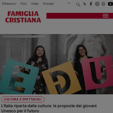
Riflessioni
Foto
Video
Podcast
Privacy Policy
Chi siamo
Contatti
Pubblicità
Attualità
Registrati
Redazione
Italia
ITALIAN YOUTH FORUM
Cronaca
Politica
Mondo
Economia
Legalità
e
giustizia
Sport
Interviste
Papa
CULTURA E SPETTACOLI
Papa
L'Italia riparte dalla cultura: le proposte dei giovani
Unesco per il futuro