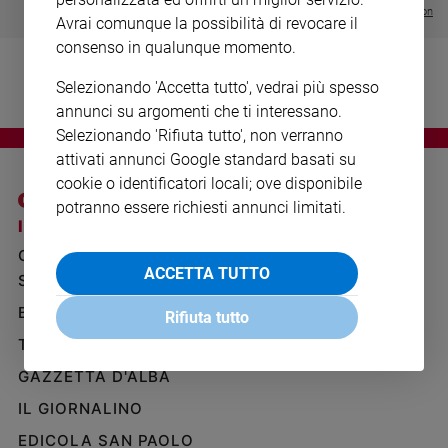
Ambiente
Visualizza tutte le collection
Avrai comunque la possibilità di revocare il
e
consenso in qualunque momento.
Creato
Volontariato
Selezionando 'Accetta tutto', vedrai più spesso
Diritti
annunci su argomenti che ti interessano.
Aziende
Selezionando 'Rifiuta tutto', non verranno
di
attivati annunci Google standard basati su
valore
cookie o identificatori locali; ove disponibile
Caso
potranno essere richiesti annunci limitati.
della
I SITI SAN PAOLO
NOTE LEGALI
settimana
GRUPPO EDITORIALE
PRIVACY POLICY
Migranti
ACCETTA TUTTO
SAN PAOLO
INFORMATIVA
Diversità
BENESSERE
WHISTLEBLOWING
e
Rifiuta tutto
SOCIAL
inclusione
TELENOVA
Costume
GAZZETTA D'ALBA
Cultura
IL GIORNALINO
e
EDICOLA SAN PAOLO
spettacoli