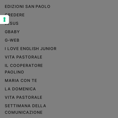
EDIZIONI SAN PAOLO
Sanremo
2026
CREDERE
Cinema,
JESUS
Tv
e
GBABY
streaming
G-WEB
Libri
I LOVE ENGLISH JUNIOR
Musica
Arte
VITA PASTORALE
IL COOPERATORE
Famiglia
PAOLINO
ed
educazione
MARIA CON TE
Genitori
LA DOMENICA
e
figli
VITA PASTORALE
Nonni
SETTIMANA DELLA
Coppia
COMUNICAZIONE
Scuola