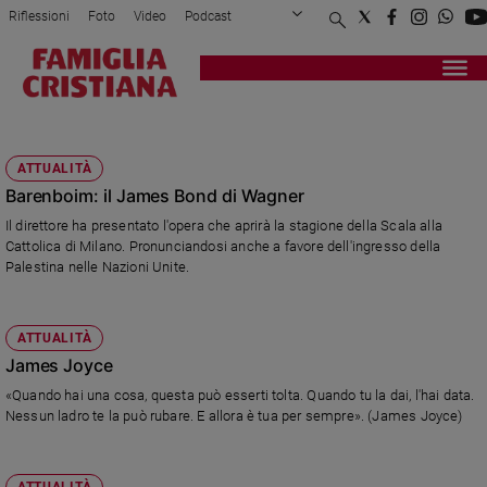
Riflessioni
Foto
Video
Podcast
Privacy Policy
Chi siamo
Contatti
Pubblicità
Attualità
Registrati
Redazione
Italia
JAMES BOND
Cronaca
ATTUALITÀ
Politica
Barenboim: il James Bond di Wagner
Mondo
Il direttore ha presentato l'opera che aprirà la stagione della Scala alla
Economia
Cattolica di Milano. Pronunciandosi anche a favore dell'ingresso della
Legalità
Palestina nelle Nazioni Unite.
e
giustizia
Sport
ATTUALITÀ
Interviste
James Joyce
«Quando hai una cosa, questa può esserti tolta. Quando tu la dai, l'hai data.
Papa
Nessun ladro te la può rubare. E allora è tua per sempre». (James Joyce)
Papa
ATTUALITÀ