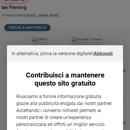
Chiesa
Ian Fleming
Chiesa
"Il mio nome è Bond. James Bond".
Fede
e
EDICOLA SAN PAOLO
spiritualità
Santi
GBABY
FAMIGLIA CRISTIANA
GBABY DIGITA
❮
❯
Devozione
In alternativa, prova la versione digitale!
|
Abbonati
€ 34,80
€ 21,90
€ 104,00
€ 83,00
ABBONAMEN
37%
20%
e
€ 16,99
fede
Parola
Visualizza tutte le riviste
Contribuisci a mantenere
del
questo sito gratuito
giorno
Santo
del
Riusciamo a fornire informazione gratuita
DIARIO G 2026-27
COLLANA ARS
❮
❯
giorno
grazie alla pubblicità erogata dai nostri partner.
LE GRANDI BASILICHE ITALIANE
€ 8,90
1 - 2
- € 8,90
Accettando i consensi richiesti permetti ai
- VOL DA 1 AL 5
€ 18,50
Società
€ 64,50
nostri partner di creare un'esperienza
e
Visualizza tutte le collection
personalizzata ed offrirti un miglior servizio.
valori