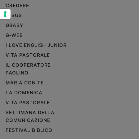
CREDERE
Sanremo
2026
JESUS
Cinema,
GBABY
Tv
G-WEB
e
streaming
I LOVE ENGLISH JUNIOR
Libri
VITA PASTORALE
Musica
IL COOPERATORE
Arte
PAOLINO
Famiglia
MARIA CON TE
ed
educazione
LA DOMENICA
Genitori
VITA PASTORALE
e
SETTIMANA DELLA
figli
COMUNICAZIONE
Nonni
FESTIVAL BIBLICO
Coppia
Scuola