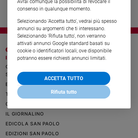
Avrai comunque la possibilità di revocare il
Ambiente
consenso in qualunque momento.
e
Creato
Selezionando 'Accetta tutto', vedrai più spesso
Volontariato
annunci su argomenti che ti interessano.
Diritti
Selezionando 'Rifiuta tutto', non verranno
Aziende
attivati annunci Google standard basati su
di
cookie o identificatori locali; ove disponibile
valore
I SITI SAN PAOLO
NOTE LEGALI
potranno essere richiesti annunci limitati.
Caso
GRUPPO EDITORIALE
PRIVACY POLICY
della
SAN PAOLO
settimana
INFORMATIVA
ACCETTA TUTTO
Migranti
BENESSERE
WHISTLEBLOWING
SOCIAL
Diversità
Rifiuta tutto
TELENOVA
e
GAZZETTA D'ALBA
inclusione
Costume
IL GIORNALINO
EDICOLA SAN PAOLO
Cultura
e
EDIZIONI SAN PAOLO
spettacoli