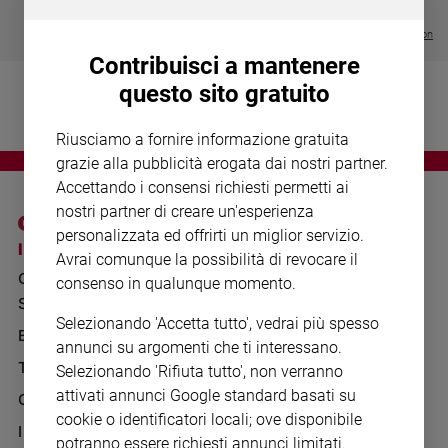
Chiesa
€ 64,50
Chiesa
Visualizza tutte le collection
Contribuisci a mantenere
Fede
questo sito gratuito
e
spiritualità
Riusciamo a fornire informazione gratuita
Santi
grazie alla pubblicità erogata dai nostri partner.
Devozione
Accettando i consensi richiesti permetti ai
e
nostri partner di creare un'esperienza
fede
personalizzata ed offrirti un miglior servizio.
Parola
I SITI SAN PAOLO
NOTE LEGALI
Avrai comunque la possibilità di revocare il
del
GRUPPO EDITORIALE
PRIVACY POLICY
consenso in qualunque momento.
giorno
SAN PAOLO
Santo
INFORMATIVA
Selezionando 'Accetta tutto', vedrai più spesso
del
BENESSERE
WHISTLEBLOWING
annunci su argomenti che ti interessano.
giorno
SOCIAL
TELENOVA
Selezionando 'Rifiuta tutto', non verranno
Società
attivati annunci Google standard basati su
GAZZETTA D'ALBA
e
cookie o identificatori locali; ove disponibile
valori
IL GIORNALINO
potranno essere richiesti annunci limitati.