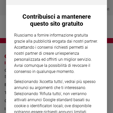
Chiesa
€ 64,50
Chiesa
Visualizza tutte le collection
Contribuisci a mantenere
Fede
questo sito gratuito
e
spiritualità
Riusciamo a fornire informazione gratuita
Santi
grazie alla pubblicità erogata dai nostri partner.
Devozione
Accettando i consensi richiesti permetti ai
e
nostri partner di creare un'esperienza
fede
personalizzata ed offrirti un miglior servizio.
Parola
I SITI SAN PAOLO
NOTE LEGALI
Avrai comunque la possibilità di revocare il
del
GRUPPO EDITORIALE
PRIVACY POLICY
consenso in qualunque momento.
giorno
SAN PAOLO
Santo
INFORMATIVA
Selezionando 'Accetta tutto', vedrai più spesso
del
BENESSERE
WHISTLEBLOWING
annunci su argomenti che ti interessano.
giorno
SOCIAL
TELENOVA
Selezionando 'Rifiuta tutto', non verranno
Società
attivati annunci Google standard basati su
GAZZETTA D'ALBA
e
cookie o identificatori locali; ove disponibile
valori
IL GIORNALINO
potranno essere richiesti annunci limitati.