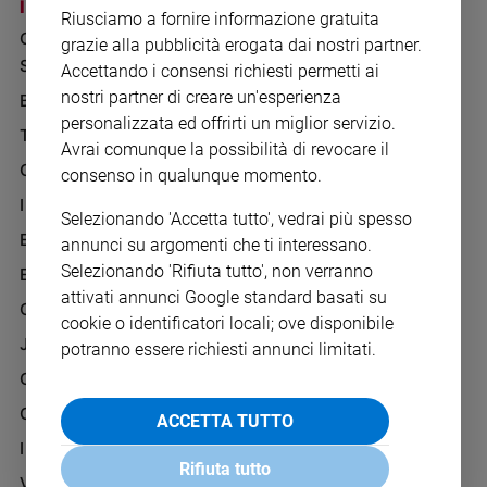
Chiesa
I SITI SAN PAOLO
NOTE LEGALI
Riusciamo a fornire informazione gratuita
GRUPPO EDITORIALE
PRIVACY POLICY
Chiesa
grazie alla pubblicità erogata dai nostri partner.
SAN PAOLO
Accettando i consensi richiesti permetti ai
INFORMATIVA
Fede
nostri partner di creare un'esperienza
BENESSERE
WHISTLEBLOWING
e
spiritualità
personalizzata ed offrirti un miglior servizio.
SOCIAL
TELENOVA
Avrai comunque la possibilità di revocare il
Santi
GAZZETTA D'ALBA
consenso in qualunque momento.
Devozione
IL GIORNALINO
e
Selezionando 'Accetta tutto', vedrai più spesso
fede
EDICOLA SAN PAOLO
annunci su argomenti che ti interessano.
Parola
Selezionando 'Rifiuta tutto', non verranno
EDIZIONI SAN PAOLO
del
attivati annunci Google standard basati su
giorno
CREDERE
cookie o identificatori locali; ove disponibile
Santo
JESUS
potranno essere richiesti annunci limitati.
del
GBABY
giorno
G-WEB
ACCETTA TUTTO
Società
e
I LOVE ENGLISH JUNIOR
valori
Rifiuta tutto
VITA PASTORALE