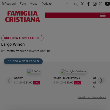
Riflessioni
Foto
Video
Podcast
Privacy Policy
Chi siamo
Contatti
Pubblicità
Attualità
Registrati
Redazione
Italia
LARGO WINCH
Cronaca
CULTURA E SPETTACOLI
Politica
Largo Winch
Mondo
Il fumetto francese diventa un film
Economia
Legalità
EDICOLA SAN PAOLO
e
giustizia
Sport
GBABY
FAMIGLIA CRISTIANA
GBABY DIGITA
❮
❯
Interviste
€ 34,80
€ 21,90
€ 104,00
€ 83,00
ABBONAMEN
37%
20%
€ 16,99
Papa
Visualizza tutte le riviste
Papa