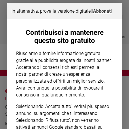
Chiesa
Chiesa
In alternativa, prova la versione digitale!
|
Abbonati
DIARIO G 2026-27
COLLANA ARS
❮
❯
LE GRANDI BASILICHE ITALIANE
€ 8,90
1 - 2
- € 8,90
Fede
- VOL DA 1 AL 5
€ 18,50
e
€ 64,50
Contribuisci a mantenere
spiritualità
Visualizza tutte le collection
questo sito gratuito
Santi
Devozione
Riusciamo a fornire informazione gratuita
e
grazie alla pubblicità erogata dai nostri partner.
fede
Accettando i consensi richiesti permetti ai
Parola
nostri partner di creare un'esperienza
del
personalizzata ed offrirti un miglior servizio.
giorno
Avrai comunque la possibilità di revocare il
Santo
consenso in qualunque momento.
del
I SITI SAN PAOLO
NOTE LEGALI
giorno
Selezionando 'Accetta tutto', vedrai più spesso
GRUPPO EDITORIALE
PRIVACY POLICY
annunci su argomenti che ti interessano.
Società
SAN PAOLO
INFORMATIVA
e
Selezionando 'Rifiuta tutto', non verranno
valori
BENESSERE
WHISTLEBLOWING
attivati annunci Google standard basati su