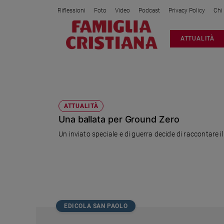
Riflessioni
Foto
Video
Podcast
Privacy Policy
Chi
Attualità
ATTUALITÀ
Italia
Cronaca
Politica
LAST CALL
Mondo
Economia
ATTUALITÀ
Una ballata per Ground Zero
Legalità
e
Un inviato speciale e di guerra decide di raccontare 
giustizia
Sport
Interviste
Papa
Papa
EDICOLA SAN PAOLO