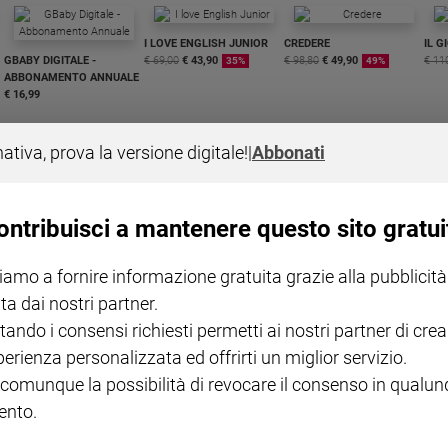
I LOVE ENGLISH JUNIOR
CREDERE
IL G
GBABY DIGITALE -
€ 69,00
€ 43,90
€ 98,80
€ 49,90
€ 11
35%
49%
ABBONAMENTO ANNUALE
€ 16,99
nativa, prova la versione digitale!
|
Abbonati
ontribuisci a mantenere questo sito gratui
COLLANA ARSENIO LUPIN
QUID+ ALLENIAMO
VOL. 1 - 2
MAGNIFICA HUMANITAS -
L'INTELLIGENZA
PRE
iamo a fornire informazione gratuita grazie alla pubblicità
€ 18,50
ENCICLICA PAPALE
€ 27,50
SANT
€ 2,90
A 10
ta dai nostri partner.
€ 24
tando i consensi richiesti permetti ai nostri partner di crea
perienza personalizzata ed offrirti un miglior servizio.
 comunque la possibilità di revocare il consenso in qualu
nto.