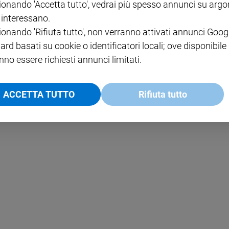
ionando 'Accetta tutto', vedrai più spesso annunci su arg
i interessano.
NOTE LEGALI
ionando 'Rifiuta tutto', non verranno attivati annunci Goog
PAOLO
PRIVACY POLICY
ard basati su cookie o identificatori locali; ove disponibile
nno essere richiesti annunci limitati.
INFORMATIVA WHISTLEBL
SOCIAL
ACCETTA TUTTO
Rifiuta tutto