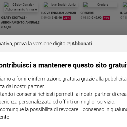
I LOVE ENGLISH JUNIOR
CREDERE
IL G
GBABY DIGITALE -
€ 69,00
€ 43,90
€ 98,80
€ 49,90
€ 11
35%
49%
ABBONAMENTO ANNUALE
€ 16,99
nativa, prova la versione digitale!
|
Abbonati
ontribuisci a mantenere questo sito gratui
COLLANA ARSENIO LUPIN
QUID+ ALLENIAMO
VOL. 1 - 2
MAGNIFICA HUMANITAS -
L'INTELLIGENZA
PRE
iamo a fornire informazione gratuita grazie alla pubblicità
€ 18,50
ENCICLICA PAPALE
€ 27,50
SANT
€ 2,90
A 10
ta dai nostri partner.
€ 24
tando i consensi richiesti permetti ai nostri partner di crea
perienza personalizzata ed offrirti un miglior servizio.
 comunque la possibilità di revocare il consenso in qualu
nto.