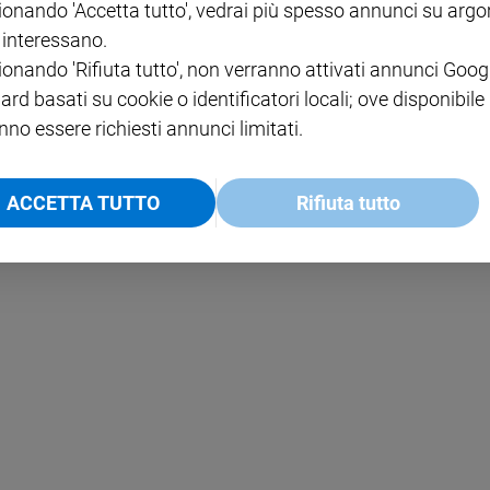
ionando 'Accetta tutto', vedrai più spesso annunci su arg
i interessano.
NOTE LEGALI
ionando 'Rifiuta tutto', non verranno attivati annunci Goog
PAOLO
PRIVACY POLICY
ard basati su cookie o identificatori locali; ove disponibile
nno essere richiesti annunci limitati.
INFORMATIVA WHISTLEBL
SOCIAL
ACCETTA TUTTO
Rifiuta tutto