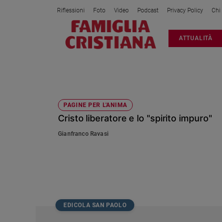
Riflessioni
Foto
Video
Podcast
Privacy Policy
Chi
Attualità
ATTUALITÀ
Italia
Cronaca
Politica
LIBERATORE
Mondo
Economia
PAGINE PER L'ANIMA
Cristo liberatore e lo "spirito impuro"
Legalità
e
Gianfranco Ravasi
giustizia
Sport
Interviste
Papa
Papa
EDICOLA SAN PAOLO