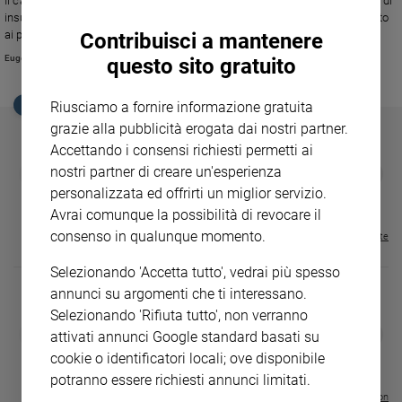
Il cantante per aver postato una foto mentre fa la spesa è stato ricoperto di
Ambiente
insulti, eppure ha risposto con garbo. Perché tanto astio non è stato rivolto
e
ai politici che da mesi fanno ammuffire in Parlamento la legge sulla
Contribuisci a mantenere
Creato
regolamentazione dei negozi nei giorni festivi?
Eugenio Arcidiacono
questo sito gratuito
Volontariato
Diritti
EDICOLA SAN PAOLO
Riusciamo a fornire informazione gratuita
Aziende
grazie alla pubblicità erogata dai nostri partner.
di
Accettando i consensi richiesti permetti ai
valore
GBABY
FAMIGLIA CRISTIANA
GBABY DIGITA
nostri partner di creare un'esperienza
❮
❯
Caso
€ 34,80
€ 21,90
€ 104,00
€ 83,00
ABBONAMEN
37%
20%
personalizzata ed offrirti un miglior servizio.
€ 16,99
della
Avrai comunque la possibilità di revocare il
settimana
consenso in qualunque momento.
Visualizza tutte le riviste
Migranti
Diversità
Selezionando 'Accetta tutto', vedrai più spesso
e
annunci su argomenti che ti interessano.
inclusione
Selezionando 'Rifiuta tutto', non verranno
Costume
DIARIO G 2026-27
COLLANA ARS
❮
❯
attivati annunci Google standard basati su
LE GRANDI BASILICHE ITALIANE
€ 8,90
1 - 2
- € 8,90
cookie o identificatori locali; ove disponibile
- VOL DA 1 AL 5
€ 18,50
Cultura
€ 64,50
potranno essere richiesti annunci limitati.
e
spettacoli
Visualizza tutte le collection