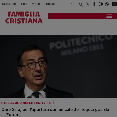
Riflessioni
Foto
Video
Podcast
Privacy Policy
Chi siamo
Contatti
Pubblicità
Attualità
Registrati
Redazione
Italia
LIBERIAMO LA DOMENICA
Cronaca
Politica
Mondo
Economia
Legalità
e
giustizia
Sport
Interviste
Papa
IL LAVORO NELLE FESTIVITÀ
Papa
Caro Sala, per l'apertura domenicale dei negozi guarda
all'Europa