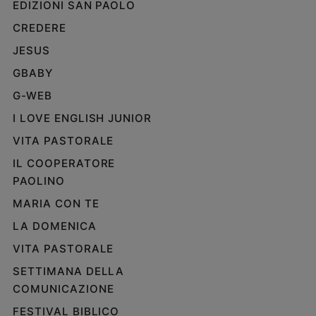
EDIZIONI SAN PAOLO
e
CREDERE
giovani
Adolescenza
JESUS
Bioetica
GBABY
G-WEB
I LOVE ENGLISH JUNIOR
Vai
VITA PASTORALE
IL COOPERATORE
Riflessioni
PAOLINO
MARIA CON TE
Foto
LA DOMENICA
Video
VITA PASTORALE
SETTIMANA DELLA
Podcast
COMUNICAZIONE
Privacy
FESTIVAL BIBLICO