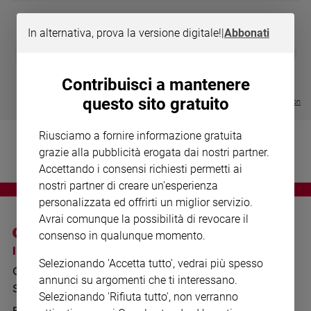
Chiesa
Chiesa
In alternativa, prova la versione digitale!
|
Abbonati
DIARIO G 2026-27
COLLANA ARS
❮
❯
Fede
LE GRANDI BASILICHE ITALIANE
€ 8,90
1 - 2
- € 8,90
e
- VOL DA 1 AL 5
€ 18,50
spiritualità
Contribuisci a mantenere
€ 64,50
questo sito gratuito
Santi
Visualizza tutte le collection
Devozione
e
Riusciamo a fornire informazione gratuita
fede
grazie alla pubblicità erogata dai nostri partner.
Parola
Accettando i consensi richiesti permetti ai
del
nostri partner di creare un'esperienza
giorno
personalizzata ed offrirti un miglior servizio.
Santo
Avrai comunque la possibilità di revocare il
del
consenso in qualunque momento.
giorno
I SITI SAN PAOLO
NOTE LEGALI
Selezionando 'Accetta tutto', vedrai più spesso
GRUPPO EDITORIALE
PRIVACY POLICY
Società
annunci su argomenti che ti interessano.
e
SAN PAOLO
INFORMATIVA
Selezionando 'Rifiuta tutto', non verranno
valori
BENESSERE
WHISTLEBLOWING