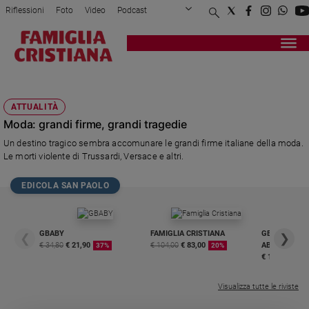
Riflessioni
Foto
Video
Podcast
Privacy Policy
Chi siamo
Contatti
Pubblicità
Attualità
Registrati
Redazione
Italia
LOS ROQUES
Cronaca
ATTUALITÀ
Politica
Moda: grandi firme, grandi tragedie
Mondo
Un destino tragico sembra accomunare le grandi firme italiane della moda.
Economia
Le morti violente di Trussardi, Versace e altri.
Legalità
e
EDICOLA SAN PAOLO
giustizia
Sport
Interviste
GBABY
FAMIGLIA CRISTIANA
GBABY DIGITA
❮
❯
€ 34,80
€ 21,90
€ 104,00
€ 83,00
ABBONAMEN
37%
20%
Papa
€ 16,99
Papa
Visualizza tutte le riviste