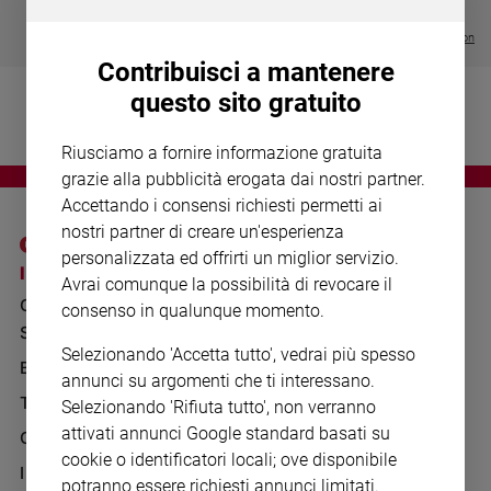
Chiesa
€ 64,50
Chiesa
Visualizza tutte le collection
Contribuisci a mantenere
Fede
questo sito gratuito
e
spiritualità
Riusciamo a fornire informazione gratuita
Santi
grazie alla pubblicità erogata dai nostri partner.
Devozione
Accettando i consensi richiesti permetti ai
e
nostri partner di creare un'esperienza
fede
personalizzata ed offrirti un miglior servizio.
Parola
I SITI SAN PAOLO
NOTE LEGALI
Avrai comunque la possibilità di revocare il
del
GRUPPO EDITORIALE
PRIVACY POLICY
consenso in qualunque momento.
giorno
SAN PAOLO
Santo
INFORMATIVA
Selezionando 'Accetta tutto', vedrai più spesso
del
BENESSERE
WHISTLEBLOWING
annunci su argomenti che ti interessano.
giorno
SOCIAL
TELENOVA
Selezionando 'Rifiuta tutto', non verranno
Società
attivati annunci Google standard basati su
GAZZETTA D'ALBA
e
cookie o identificatori locali; ove disponibile
valori
IL GIORNALINO
potranno essere richiesti annunci limitati.