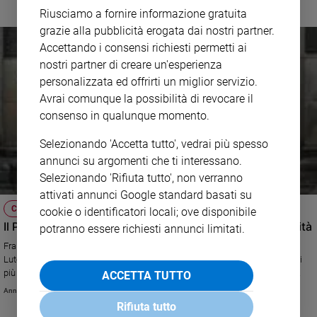
Riusciamo a fornire informazione gratuita
grazie alla pubblicità erogata dai nostri partner.
Accettando i consensi richiesti permetti ai
nostri partner di creare un'esperienza
personalizzata ed offrirti un miglior servizio.
Avrai comunque la possibilità di revocare il
consenso in qualunque momento.
Selezionando 'Accetta tutto', vedrai più spesso
annunci su argomenti che ti interessano.
Selezionando 'Rifiuta tutto', non verranno
attivati annunci Google standard basati su
CHIESA
cookie o identificatori locali; ove disponibile
Il Papa in Svezia: purificare la memoria, lavorare per l'unità
potranno essere richiesti annunci limitati.
Francesco è a Malmö per celebrare i 500 anni della Riforma di Martin
Lutero. Per la prima volta luterani e cattolici festeggiano insieme, ai livelli
più alti. Questo è un viaggio importante nel campo dell'ecumenismo ha
ACCETTA TUTTO
detto Bergoglio in volo da Roma. Le aperture dei luterani e dei valdesi
Annachiara Valle
italiani.
Rifiuta tutto