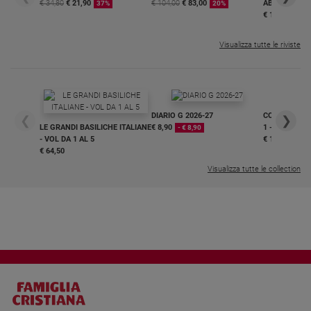
€ 34,80
€ 21,90
€ 104,00
€ 83,00
ABBONAMEN
37%
20%
€ 16,99
Visualizza tutte le riviste
DIARIO G 2026-27
COLLANA ARS
❮
❯
LE GRANDI BASILICHE ITALIANE
€ 8,90
1 - 2
- € 8,90
- VOL DA 1 AL 5
€ 18,50
€ 64,50
Visualizza tutte le collection