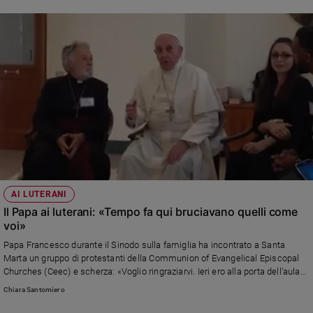
AI LUTERANI
Il Papa ai luterani: «Tempo fa qui bruciavano quelli come
voi»
Papa Francesco durante il Sinodo sulla famiglia ha incontrato a Santa
Marta un gruppo di protestanti della Communion of Evangelical Episcopal
Churches (Ceec) e scherza: «Voglio ringraziarvi. Ieri ero alla porta dell'aula
del sinodo con un vescovo luterano. Ho detto: lei ha coraggio, in altri tempi i
Chiara Santomiero
luterani qui venivano bruciati…». Dal sito: aleteia.it