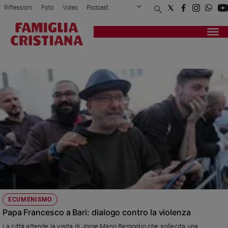
Riflessioni
Foto
Video
Podcast
Privacy Policy
Chi siamo
Contatti
Pubblicità
Attualità
Registrati
Redazione
Italia
LUTERANI
Cronaca
Politica
Mondo
Economia
Legalità
e
giustizia
Sport
Interviste
Papa
ECUMENISMO
Papa
Papa Francesco a Bari: dialogo contro la violenza
La città attende la visita di Jorge Mario Bergoglio che sollecita una