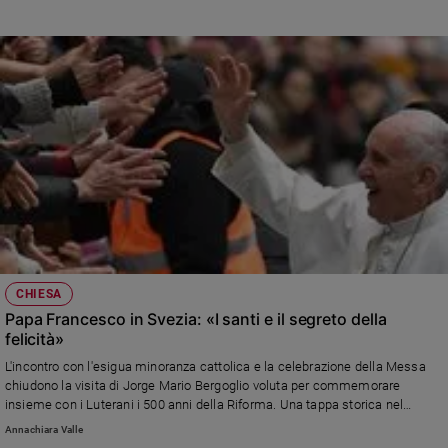
e
giovani
Adolescenza
Bioetica
Vai
Riflessioni
Foto
CHIESA
Papa Francesco in Svezia: «I santi e il segreto della
felicità»
Video
L'incontro con l'esigua minoranza cattolica e la celebrazione della Messa
chiudono la visita di Jorge Mario Bergoglio voluta per commemorare
Podcast
insieme con i Luterani i 500 anni della Riforma. Una tappa storica nel
cammino ecumenico e nella ricerca di unità tra le diverse confessioni
Annachiara Valle
Privacy
cristiane.