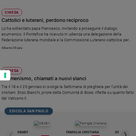
CHIESA
Cattolici e luterani, perdono reciproco
Lo ha sollecitato papa Francesco, invitando a proseguire il dialogo
ecumenico. Il Pontefice ha ricevuto in udienza una delegazione della
Federazione luterana mondiale e la Commissione Luterano-cattolica per
l'unità.
Alberto Chiara
CHIESA
Ecumenismo, chiamati a nuovi slanci
Tra il 18 e il 25 gennaio si svolge la Settimana di preghiera per l'unità dei
cristiani. Enzo Bianchi, priore della Comunità di Bose, riflette su quanto fatto
dal Vaticano II.
EDICOLA SAN PAOLO
GBABY
FAMIGLIA CRISTIANA
GBABY DIGITA
❮
❯