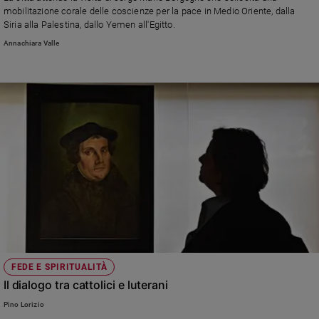
Chiesa
mobilitazione corale delle coscienze per la pace in Medio Oriente, dalla
Chiesa
Siria alla Palestina, dallo Yemen all'Egitto.
Annachiara Valle
Fede
e
spiritualità
Santi
Devozione
e
fede
Parola
del
giorno
Santo
del
giorno
FEDE E SPIRITUALITÀ
Società
Il dialogo tra cattolici e luterani
e
valori
Pino Lorizio