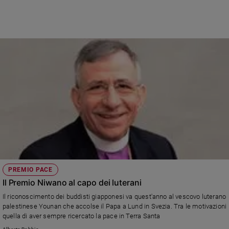
Ambiente
e
Creato
Volontariato
Diritti
Aziende
di
valore
Caso
della
settimana
Migranti
Diversità
e
PREMIO PACE
inclusione
Il Premio Niwano al capo dei luterani
Costume
Il riconoscimento dei buddisti giapponesi va quest'anno al vescovo luterano
palestinese Younan che accolse il Papa a Lund in Svezia. Tra le motivazioni
Cultura
e
quella di aver sempre ricercato la pace in Terra Santa
spettacoli