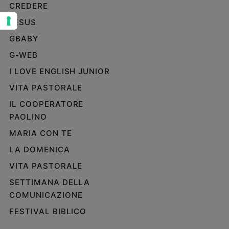
CREDERE
Sanremo
JESUS
2026
Cinema,
GBABY
Tv
G-WEB
e
streaming
I LOVE ENGLISH JUNIOR
Libri
VITA PASTORALE
Musica
IL COOPERATORE
Arte
PAOLINO
Famiglia
MARIA CON TE
ed
educazione
LA DOMENICA
VITA PASTORALE
Genitori
e
SETTIMANA DELLA
figli
COMUNICAZIONE
Nonni
FESTIVAL BIBLICO
Coppia
Scuola