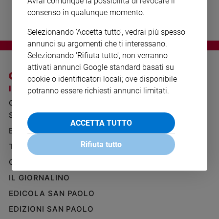
Avrai comunque la possibilità di revocare il
Ambiente
consenso in qualunque momento.
e
Creato
Selezionando 'Accetta tutto', vedrai più spesso
Volontariato
annunci su argomenti che ti interessano.
Diritti
Selezionando 'Rifiuta tutto', non verranno
Aziende
attivati annunci Google standard basati su
di
cookie o identificatori locali; ove disponibile
valore
I SITI SAN PAOLO
NOTE LEGALI
potranno essere richiesti annunci limitati.
Caso
GRUPPO EDITORIALE
PRIVACY POLICY
della
SAN PAOLO
INFORMATIVA
settimana
ACCETTA TUTTO
BENESSERE
WHISTLEBLOWING
Migranti
SOCIAL
Rifiuta tutto
Diversità
TELENOVA
e
GAZZETTA D'ALBA
inclusione
IL GIORNALINO
Costume
EDICOLA SAN PAOLO
Cultura
e
EDIZIONI SAN PAOLO
spettacoli