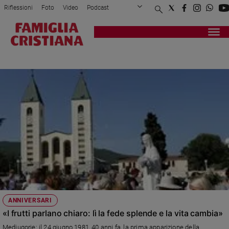
Riflessioni
Foto
Video
Podcast
Privacy Policy
Chi siamo
Contatti
Pubblicità
Attualità
Registrati
Redazione
Italia
MADONNA DELLA PACE
Cronaca
Politica
Mondo
Economia
Legalità
e
giustizia
Sport
Interviste
Papa
ANNIVERSARI
Papa
«I frutti parlano chiaro: lì la fede splende e la vita cambia»
Medjugorje: il 24 giugno 1981, 40 anni fa, la prima apparizione della