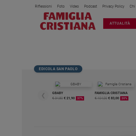
Riflessioni
Foto
Video
Podcast
Privacy Policy
Chi
Attualità
ATTUALITÀ
Italia
Cronaca
Politica
MARQUICA
Mondo
Economia
EDICOLA SAN PAOLO
Legalità
e
giustizia
Sport
GBABY
FAMIGLIA CRISTIANA
❮
€ 34,80
€ 21,90
€ 104,00
€ 83,00
37%
20%
Interviste
Papa
Papa