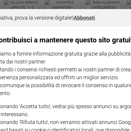
COLLANA ARSENIO LUPIN
QUID+ ALLENIAMO
nativa, prova la versione digitale!
|
Abbonati
VOL. 1 - 2
MAGNIFICA HUMANITAS -
L'INTELLIGENZA
PRE
€ 18,50
ENCICLICA PAPALE
€ 27,50
SANT
€ 2,90
A 10
€ 24
ontribuisci a mantenere questo sito gratui
iamo a fornire informazione gratuita grazie alla pubblicità
ta dai nostri partner.
tando i consensi richiesti permetti ai nostri partner di crea
perienza personalizzata ed offrirti un miglior servizio.
 comunque la possibilità di revocare il consenso in qualu
NOTE LEGALI
nto.
PAOLO
PRIVACY POLICY
ionando 'Accetta tutto', vedrai più spesso annunci su arg
INFORMATIVA WHISTLEBL
i interessano.
SOCIAL
ionando 'Rifiuta tutto', non verranno attivati annunci Goog
ard basati su cookie o identificatori locali; ove disponibile