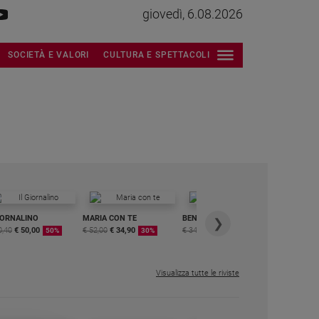
giovedì, 6.08.2026
SOCIETÀ E VALORI
CULTURA E SPETTACOLI
IORNALINO
MARIA CON TE
BENESSERE
6 RIVISTE
❯
0,40
€ 50,00
€ 52,00
€ 34,90
€ 34,80
€ 29,90
DIGITALE
50%
30%
15%
MENSILE
€ 6,99
Visualizza tutte le riviste