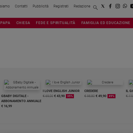
 siamo
Contatti
Pubblicità
Registrati
Redazione
PAPA
CHIESA
FEDE E SPIRITUALITÀ
FAMIGLIA ED EDUCAZIONE
I LOVE ENGLISH JUNIOR
CREDERE
IL G
GBABY DIGITALE -
€ 69,00
€ 43,90
€ 98,80
€ 49,90
€ 11
35%
49%
ABBONAMENTO ANNUALE
€ 16,99