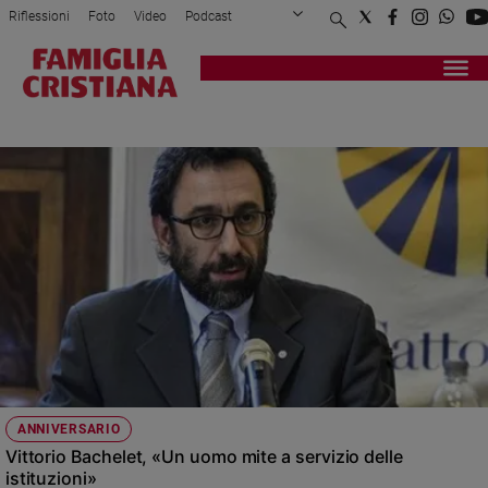
Riflessioni
Foto
Video
Podcast
Privacy Policy
Chi siamo
Contatti
Pubblicità
Attualità
Registrati
Redazione
Italia
MATTEO TRUFFELLI
Cronaca
Politica
Mondo
Economia
Legalità
e
giustizia
Sport
Interviste
Papa
ANNIVERSARIO
Papa
Vittorio Bachelet, «Un uomo mite a servizio delle
istituzioni»