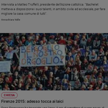
Chiesa
Intervista a Matteo Truffelli, presidente dell'Azione cattolica. "Bachelet
Chiesa
metteva a disposizione i suoi talenti, in ambito civile ed ecclesiale, per fare
migliore la casa comune di tutti".
Fede
Annachiara Valle
e
spiritualità
Santi
Devozione
e
fede
Parola
del
giorno
Santo
del
giorno
Società
CHIESA
e
Firenze 2015: adesso tocca ai laici
valori
Papa Francesco ha tracciato una linea: è ora di smettere di avere paura, di