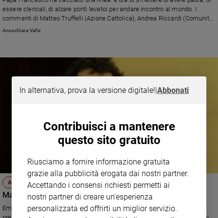
Ambiente
essere clericali, di alzare ponti levatoi per andare incontro al mondo. I
e
commenti di Matteo Truffelli (Azione Cattolica), Andrea Riccardi (Comunità
Creato
di Sant'Egidio), Gianni Bottalico (Acli).
Annachiara Valle
Volontariato
Diritti
Aziende
di
valore
In alternativa, prova la versione digitale!
|
Abbonati
Caso
della
settimana
Contribuisci a mantenere
Migranti
questo sito gratuito
Diversità
e
Riusciamo a fornire informazione gratuita
inclusione
grazie alla pubblicità erogata dai nostri partner.
Costume
AZIONE CATTOLICA
Accettando i consensi richiesti permetti ai
Matteo Truffelli nuovo presidente nazionale
nostri partner di creare un'esperienza
Cultura
e
personalizzata ed offrirti un miglior servizio.
Emiliano, 44 anni, sposato, è docente di Storia delle dottrine politiche
spettacoli
presso l’Università di Parma. Ha diretto l’Istituto per lo studio dei problemi