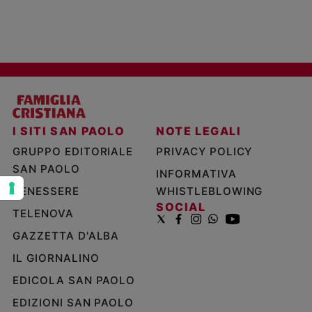
e
giovani
Adolescenza
Bioetica
Vai
I SITI SAN PAOLO
NOTE LEGALI
GRUPPO EDITORIALE
PRIVACY POLICY
Riflessioni
SAN PAOLO
INFORMATIVA
BENESSERE
WHISTLEBLOWING
Foto
SOCIAL
TELENOVA
GAZZETTA D'ALBA
Video
IL GIORNALINO
Podcast
EDICOLA SAN PAOLO
EDIZIONI SAN PAOLO
Privacy