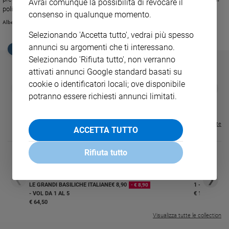
Avrai comunque la possibilità di revocare il
politici e sociali “Vittorio Bachelet”. Succede a Franco Miano.
Sanremo
consenso in qualunque momento.
Alberto Chiara
2026
Selezionando 'Accetta tutto', vedrai più spesso
Cinema,
annunci su argomenti che ti interessano.
Tv
EDICOLA SAN PAOLO
e
Selezionando 'Rifiuta tutto', non verranno
streaming
attivati annunci Google standard basati su
Libri
cookie o identificatori locali; ove disponibile
GBABY
FAMIGLIA CRISTIANA
GBABY DIGITA
❮
❯
€ 34,80
€ 21,90
€ 104,00
€ 83,00
ABBONAMEN
37%
20%
potranno essere richiesti annunci limitati.
Musica
€ 16,99
Arte
Visualizza tutte le riviste
ACCETTA TUTTO
Famiglia
ed
educazione
Rifiuta tutto
Genitori
DIARIO G 2026-27
COLLANA ARS
e
❮
❯
LE GRANDI BASILICHE ITALIANE
€ 8,90
1 - 2
- € 8,90
figli
- VOL DA 1 AL 5
€ 18,50
Nonni
€ 64,50
Coppia
Visualizza tutte le collection
Scuola