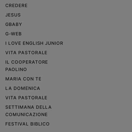
CREDERE
Policy
JESUS
Chi
GBABY
siamo
G-WEB
I LOVE ENGLISH JUNIOR
Contatti
VITA PASTORALE
Pubblicità
IL COOPERATORE
PAOLINO
Registrati
MARIA CON TE
LA DOMENICA
Redazione
VITA PASTORALE
SETTIMANA DELLA
Social
COMUNICAZIONE
FESTIVAL BIBLICO