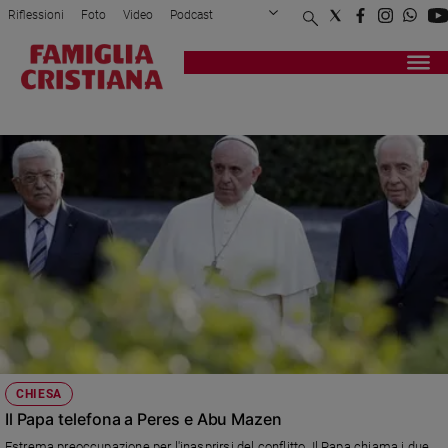
Riflessioni
Foto
Video
Podcast
Privacy Policy
Chi siamo
Contatti
Pubblicità
Attualità
Registrati
Redazione
Italia
MAZEN
Cronaca
Politica
Mondo
Economia
Legalità
e
giustizia
Sport
Interviste
Papa
CHIESA
Papa
Il Papa telefona a Peres e Abu Mazen
Estrema preoccupazione per l'inasprirsi del conflitto. Il Papa chiama i due