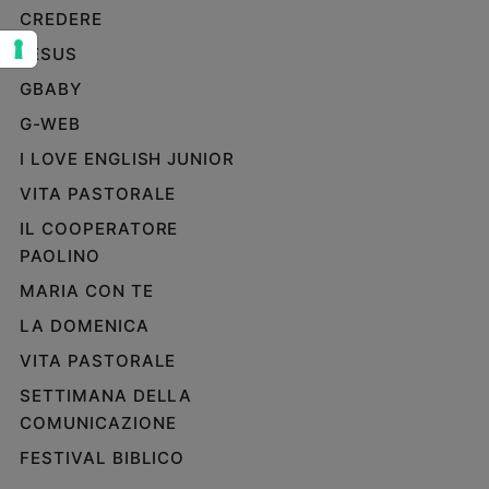
CREDERE
Sanremo
2026
JESUS
Cinema,
GBABY
Tv
G-WEB
e
streaming
I LOVE ENGLISH JUNIOR
Libri
VITA PASTORALE
Musica
IL COOPERATORE
Arte
PAOLINO
Famiglia
MARIA CON TE
ed
educazione
LA DOMENICA
Genitori
VITA PASTORALE
e
SETTIMANA DELLA
figli
COMUNICAZIONE
Nonni
FESTIVAL BIBLICO
Coppia
Scuola