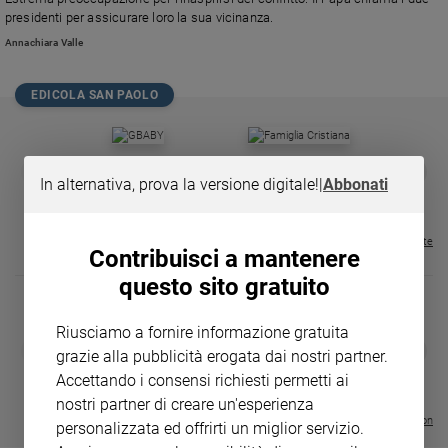
Chiesa
presidenti per assicurare loro la sua vicinanza.
Chiesa
Annachiara Valle
Fede
e
EDICOLA SAN PAOLO
spiritualità
Santi
GBABY
FAMIGLIA CRISTIANA
GBABY DIGITA
❮
❯
Devozione
In alternativa, prova la versione digitale!
|
Abbonati
€ 34,80
€ 21,90
€ 104,00
€ 83,00
ABBONAMEN
37%
20%
e
€ 16,99
fede
Parola
Visualizza tutte le riviste
Contribuisci a mantenere
del
questo sito gratuito
giorno
Santo
del
Riusciamo a fornire informazione gratuita
DIARIO G 2026-27
COLLANA ARS
❮
❯
giorno
grazie alla pubblicità erogata dai nostri partner.
LE GRANDI BASILICHE ITALIANE
€ 8,90
1 - 2
- € 8,90
Accettando i consensi richiesti permetti ai
- VOL DA 1 AL 5
€ 18,50
Società
€ 64,50
nostri partner di creare un'esperienza
e
Visualizza tutte le collection
personalizzata ed offrirti un miglior servizio.
valori