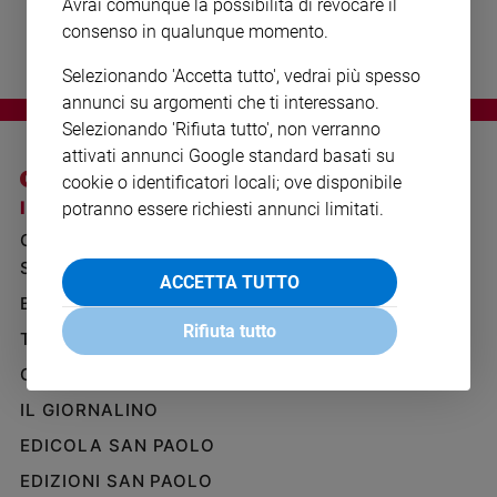
Avrai comunque la possibilità di revocare il
Ambiente
consenso in qualunque momento.
e
Creato
Selezionando 'Accetta tutto', vedrai più spesso
Volontariato
annunci su argomenti che ti interessano.
Diritti
Selezionando 'Rifiuta tutto', non verranno
Aziende
attivati annunci Google standard basati su
di
cookie o identificatori locali; ove disponibile
valore
I SITI SAN PAOLO
NOTE LEGALI
potranno essere richiesti annunci limitati.
Caso
GRUPPO EDITORIALE
PRIVACY POLICY
della
SAN PAOLO
settimana
INFORMATIVA
ACCETTA TUTTO
Migranti
BENESSERE
WHISTLEBLOWING
SOCIAL
Diversità
Rifiuta tutto
TELENOVA
e
GAZZETTA D'ALBA
inclusione
Costume
IL GIORNALINO
EDICOLA SAN PAOLO
Cultura
e
EDIZIONI SAN PAOLO
spettacoli