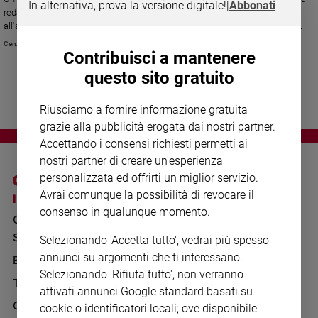
Chiesa
In alternativa, prova la versione digitale!
|
Abbonati
redazione romana di Famiglia Cristiana, racconta i giorni successivi
Chiesa
all'attentato a Giovanni Paolo II e la personalità dell'autore del folle gesto.
Cenzino Mussa
Contribuisci a mantenere
Fede
e
questo sito gratuito
spiritualità
Santi
Riusciamo a fornire informazione gratuita
Devozione
grazie alla pubblicità erogata dai nostri partner.
e
Accettando i consensi richiesti permetti ai
fede
nostri partner di creare un'esperienza
Parola
personalizzata ed offrirti un miglior servizio.
del
Avrai comunque la possibilità di revocare il
I SITI SAN PAOLO
NOTE LEGALI
giorno
consenso in qualunque momento.
Santo
GRUPPO EDITORIALE
PRIVACY POLICY
del
SAN PAOLO
Selezionando 'Accetta tutto', vedrai più spesso
INFORMATIVA
giorno
annunci su argomenti che ti interessano.
BENESSERE
WHISTLEBLOWING
Selezionando 'Rifiuta tutto', non verranno
SOCIAL
Società
TELENOVA
attivati annunci Google standard basati su
e
valori
GAZZETTA D'ALBA
cookie o identificatori locali; ove disponibile