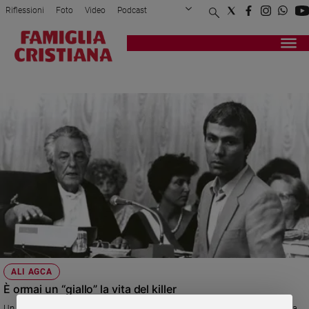
Riflessioni
Foto
Video
Podcast
Privacy Policy
Chi siamo
Contatti
Pubblicità
Attualità
Registrati
Redazione
Italia
MEHEMET ALI AGCA
Cronaca
Politica
Mondo
Economia
Legalità
e
giustizia
Sport
Interviste
Papa
ALI AGCA
Papa
È ormai un “giallo” la vita del killer
Un articolo del giornalista Cenzino Mussa, che nel 1981 faceva parte della