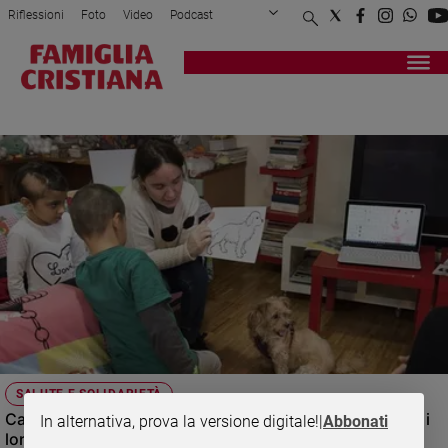
Riflessioni
Foto
Video
Podcast
Privacy Policy
Chi siamo
Contatti
Pubblicità
Attualità
Registrati
Redazione
Italia
MIGRAZIONE SANITARIA
Cronaca
Politica
Mondo
Economia
Legalità
e
giustizia
Sport
Interviste
Papa
SALUTE E SOLIDARIETÀ
Papa
CasAmica, una nuova struttura per accogliere i malati e i
In alternativa, prova la versione digitale!
|
Abbonati
loro familiari lontani da casa