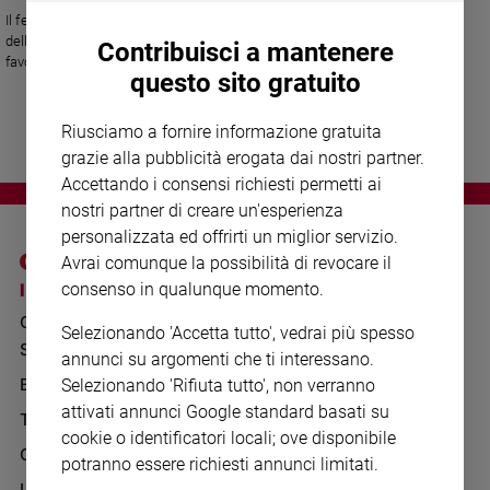
Chiesa
Il fenomeno della migrazione sanitaria è in crescita. Lo dimostrano i dati
Chiesa
dell'organizzazione, che ha lanciato una campagna di raccolta fondi a
Contribuisci a mantenere
favore della realizzazione di una nuova casa alle porte di Milano per
questo sito gratuito
ospitare i migranti della salute
Fede
e
spiritualità
Riusciamo a fornire informazione gratuita
grazie alla pubblicità erogata dai nostri partner.
Santi
Accettando i consensi richiesti permetti ai
Devozione
nostri partner di creare un'esperienza
e
fede
personalizzata ed offrirti un miglior servizio.
Avrai comunque la possibilità di revocare il
Parola
del
I SITI SAN PAOLO
NOTE LEGALI
consenso in qualunque momento.
giorno
GRUPPO EDITORIALE
PRIVACY POLICY
Selezionando 'Accetta tutto', vedrai più spesso
Santo
SAN PAOLO
INFORMATIVA
annunci su argomenti che ti interessano.
del
giorno
BENESSERE
WHISTLEBLOWING
Selezionando 'Rifiuta tutto', non verranno
SOCIAL
attivati annunci Google standard basati su
TELENOVA
Società
cookie o identificatori locali; ove disponibile
e
GAZZETTA D'ALBA
potranno essere richiesti annunci limitati.
valori
IL GIORNALINO