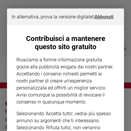
Chiesa
Chiesa
In alternativa, prova la versione digitale!
|
Abbonati
Fede
DIARIO G 2026-27
COLLANA ARS
❮
❯
e
LE GRANDI BASILICHE ITALIANE
€ 8,90
1 - 2
- € 8,90
spiritualità
- VOL DA 1 AL 5
€ 18,50
Contribuisci a mantenere
€ 64,50
Santi
questo sito gratuito
Visualizza tutte le collection
Devozione
e
Riusciamo a fornire informazione gratuita
fede
grazie alla pubblicità erogata dai nostri partner.
Parola
Accettando i consensi richiesti permetti ai
del
nostri partner di creare un'esperienza
giorno
personalizzata ed offrirti un miglior servizio.
Santo
Avrai comunque la possibilità di revocare il
del
consenso in qualunque momento.
giorno
I SITI SAN PAOLO
NOTE LEGALI
Selezionando 'Accetta tutto', vedrai più spesso
Società
GRUPPO EDITORIALE
PRIVACY POLICY
e
annunci su argomenti che ti interessano.
valori
SAN PAOLO
Selezionando 'Rifiuta tutto', non verranno
INFORMATIVA