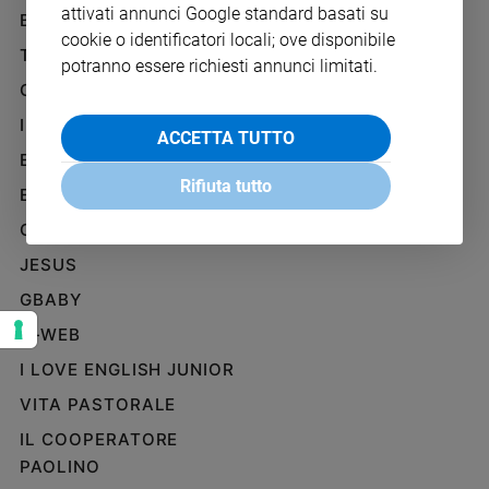
attivati annunci Google standard basati su
Ambiente
BENESSERE
WHISTLEBLOWING
e
cookie o identificatori locali; ove disponibile
SOCIAL
TELENOVA
Creato
potranno essere richiesti annunci limitati.
Volontariato
GAZZETTA D'ALBA
Diritti
IL GIORNALINO
ACCETTA TUTTO
Aziende
EDICOLA SAN PAOLO
di
Rifiuta tutto
valore
EDIZIONI SAN PAOLO
Caso
CREDERE
della
JESUS
settimana
Migranti
GBABY
Diversità
G-WEB
e
inclusione
I LOVE ENGLISH JUNIOR
Costume
VITA PASTORALE
IL COOPERATORE
Cultura
e
PAOLINO
spettacoli