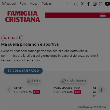
Riflessioni
Foto
Video
Podcast
Privacy Policy
Chi siamo
Contatti
Pubblicità
Attualità
Registrati
Redazione
Italia
MONSIGNOR ROBERT ZOELLITSCH
Cronaca
ATTUALITÀ
Politica
Ma quella pillola non è abortiva
Mondo
I vescovi tedeschi hanno permesso alle cliniche cattoliche di
Economia
somministrare la pillola del giorno dopo in caso di violenza: purché il
Legalità
farmaco sia contraccettivo.
e
giustizia
EDICOLA SAN PAOLO
Sport
Interviste
GBABY
FAMIGLIA CRISTIANA
GBABY DIGITA
❮
❯
Papa
€ 34,80
€ 21,90
€ 104,00
€ 83,00
ABBONAMEN
37%
20%
€ 16,99
Papa
Visualizza tutte le riviste