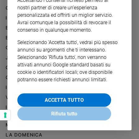
Accettando i consensi richiesti permetti ai
Chiesa
nostri partner di creare un'esperienza
GAZZETTA D'ALBA
Chiesa
personalizzata ed offrirti un miglior servizio.
IL GIORNALINO
Avrai comunque la possibilità di revocare il
Fede
EDICOLA SAN PAOLO
consenso in qualunque momento.
e
spiritualità
EDIZIONI SAN PAOLO
Selezionando 'Accetta tutto', vedrai più spesso
Santi
CREDERE
annunci su argomenti che ti interessano.
Devozione
Selezionando 'Rifiuta tutto', non verranno
JESUS
e
attivati annunci Google standard basati su
fede
GBABY
cookie o identificatori locali; ove disponibile
Parola
G-WEB
potranno essere richiesti annunci limitati.
del
I LOVE ENGLISH JUNIOR
giorno
Santo
VITA PASTORALE
ACCETTA TUTTO
del
IL COOPERATORE
giorno
Rifiuta tutto
PAOLINO
Società
MARIA CON TE
e
valori
LA DOMENICA