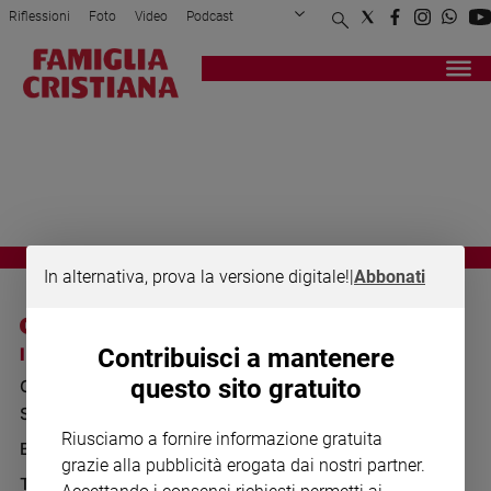
Riflessioni
Foto
Video
Podcast
Privacy Policy
Chi siamo
Contatti
Pubblicità
Attualità
Registrati
Redazione
Italia
MOSCA 2015
Cronaca
Politica
Mondo
Economia
Legalità
In alternativa, prova la versione digitale!
|
Abbonati
e
giustizia
Sport
I SITI SAN PAOLO
NOTE LEGALI
Contribuisci a mantenere
Interviste
questo sito gratuito
GRUPPO EDITORIALE
PRIVACY POLICY
Papa
SAN PAOLO
INFORMATIVA
Riusciamo a fornire informazione gratuita
Papa
BENESSERE
WHISTLEBLOWING
grazie alla pubblicità erogata dai nostri partner.
SOCIAL
TELENOVA