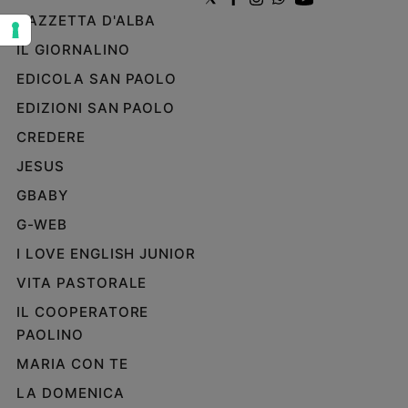
e
GAZZETTA D'ALBA
giovani
IL GIORNALINO
Adolescenza
EDICOLA SAN PAOLO
Bioetica
EDIZIONI SAN PAOLO
CREDERE
Vai
JESUS
GBABY
Riflessioni
G-WEB
I LOVE ENGLISH JUNIOR
Foto
VITA PASTORALE
Video
IL COOPERATORE
PAOLINO
Podcast
MARIA CON TE
LA DOMENICA
Privacy