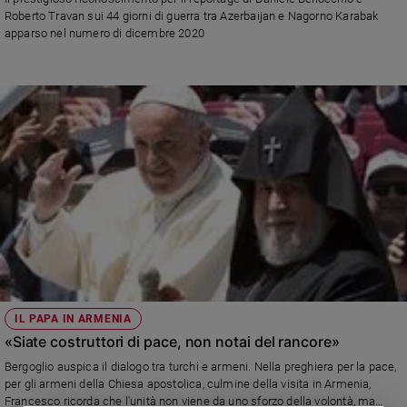
Chiesa
Roberto Travan sui 44 giorni di guerra tra Azerbaijan e Nagorno Karabak
Chiesa
apparso nel numero di dicembre 2020
Fede
e
spiritualità
Santi
Devozione
e
fede
Parola
del
giorno
Santo
del
giorno
IL PAPA IN ARMENIA
«Siate costruttori di pace, non notai del rancore»
Società
Bergoglio auspica il dialogo tra turchi e armeni. Nella preghiera per la pace,
e
per gli armeni della Chiesa apostolica, culmine della visita in Armenia,
valori
Francesco ricorda che l'unità non viene da uno sforzo della volontà, ma