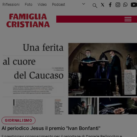
Riflessioni
Foto
Video
Podcast
Privacy Policy
Chi siamo
Contatti
Pubblicità
Attualità
Registrati
Redazione
Italia
NAGORNO KARABAKH
Cronaca
Politica
Mondo
Economia
Legalità
e
giustizia
Sport
Interviste
Papa
GIORNALISMO
Papa
Al periodico Jesus il premio "Ivan Bonfanti"
Il prestigioso riconoscimento per il reportage di Daniele Bellocchio e