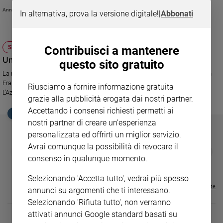
Ambiente
dalla preghiera. Il Papa parla delle conseguenze tragiche delle guerre, delle
Annachiara Valle
In alternativa, prova la versione digitale!
|
Abbonati
popolazioni costrette a lasciare tutto e spinge i giovani a costruire il futuro
e
facendosi promotori attivi di una cultura dell'incontro.
Creato
Volontariato
Contribuisci a mantenere
SOCIETÀ E VALORI
Diritti
Una Rondine di pace nel Caucaso, Baku
questo sito gratuito
Aziende
La missione di pace dell'associazione nata in Toscana sulle orme di San
di
Francesco, Giorgio La Pira e don Lorenzo Milani. Appunti di viaggio/2.
Riusciamo a fornire informazione gratuita
valore
L'Azerbaijan.
grazie alla pubblicità erogata dai nostri partner.
Caso
Accettando i consensi richiesti permetti ai
della
EDICOLA SAN PAOLO
settimana
nostri partner di creare un'esperienza
Migranti
personalizzata ed offrirti un miglior servizio.
Avrai comunque la possibilità di revocare il
Diversità
GBABY
FAMIGLIA CRISTIANA
GBABY DIGITA
❮
❯
€ 34,80
€ 21,90
€ 104,00
€ 83,00
ABBONAMEN
e
37%
20%
consenso in qualunque momento.
€ 16,99
inclusione
Selezionando 'Accetta tutto', vedrai più spesso
Costume
Visualizza tutte le riviste
annunci su argomenti che ti interessano.
Selezionando 'Rifiuta tutto', non verranno
Cultura
e
attivati annunci Google standard basati su
spettacoli