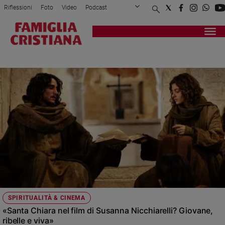
Riflessioni
Foto
Video
Podcast
Privacy Policy
Chi siamo
Contatti
Pubblicità
Attualità
Registrati
Redazione
Italia
NICCHIARELLI
Cronaca
Politica
Mondo
Economia
Legalità
e
giustizia
Sport
Interviste
Papa
SPIRITUALITÀ & CINEMA
Papa
«Santa Chiara nel film di Susanna Nicchiarelli? Giovane,
ribelle e viva»