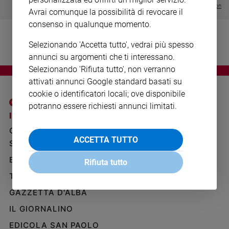
Ambiente
Visualizza tutte le collection
Avrai comunque la possibilità di revocare il
e
consenso in qualunque momento.
Creato
Volontariato
Selezionando 'Accetta tutto', vedrai più spesso
Diritti
annunci su argomenti che ti interessano.
Aziende
Selezionando 'Rifiuta tutto', non verranno
di
attivati annunci Google standard basati su
valore
cookie o identificatori locali; ove disponibile
Caso
potranno essere richiesti annunci limitati.
della
I SITI SAN PAOLO
NOTE LEGALI
settimana
GRUPPO EDITORIALE
PRIVACY POLICY
Migranti
ACCETTA TUTTO
SAN PAOLO
INFORMATIVA
Diversità
BENESSERE
WHISTLEBLOWING
e
Rifiuta tutto
SOCIAL
inclusione
TELENOVA
Costume
GAZZETTA D'ALBA
Cultura
IL GIORNALINO
e
EDICOLA SAN PAOLO
spettacoli