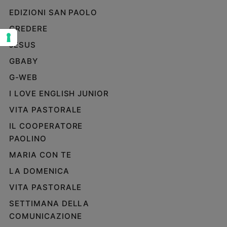
EDIZIONI SAN PAOLO
Sanremo
2026
CREDERE
Cinema,
JESUS
Tv
e
GBABY
streaming
G-WEB
Libri
I LOVE ENGLISH JUNIOR
Musica
Arte
VITA PASTORALE
IL COOPERATORE
Famiglia
PAOLINO
ed
educazione
MARIA CON TE
Genitori
LA DOMENICA
e
figli
VITA PASTORALE
Nonni
SETTIMANA DELLA
Coppia
COMUNICAZIONE
Scuola