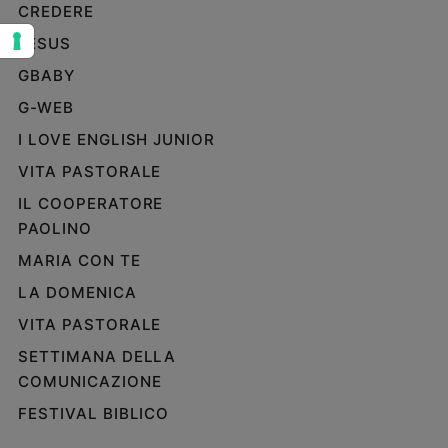
CREDERE
Sanremo
JESUS
2026
Cinema,
GBABY
Tv
G-WEB
e
streaming
I LOVE ENGLISH JUNIOR
Libri
VITA PASTORALE
Musica
IL COOPERATORE
Arte
PAOLINO
Famiglia
MARIA CON TE
ed
educazione
LA DOMENICA
VITA PASTORALE
Genitori
e
SETTIMANA DELLA
figli
COMUNICAZIONE
Nonni
FESTIVAL BIBLICO
Coppia
Scuola