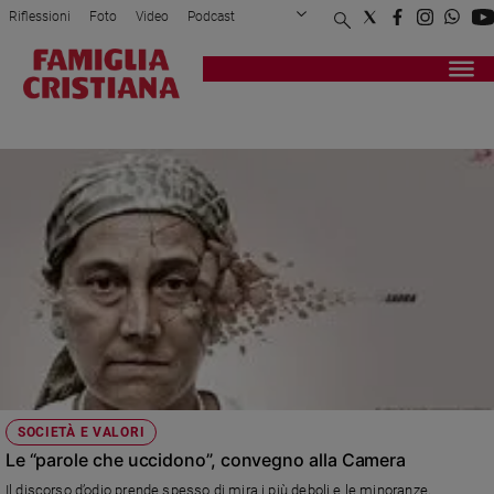
Riflessioni
Foto
Video
Podcast
Privacy Policy
Chi siamo
Contatti
Pubblicità
Attualità
Registrati
Redazione
Italia
NO HATE SPEECH
Cronaca
Politica
Mondo
Economia
Legalità
e
giustizia
Sport
Interviste
Papa
SOCIETÀ E VALORI
Papa
Le “parole che uccidono”, convegno alla Camera
Il discorso d’odio prende spesso di mira i più deboli e le minoranze,