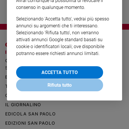
Avrai comunque la possibilità di revocare il
Ambiente
consenso in qualunque momento.
e
Creato
Selezionando 'Accetta tutto', vedrai più spesso
Volontariato
annunci su argomenti che ti interessano.
Diritti
Selezionando 'Rifiuta tutto', non verranno
Aziende
attivati annunci Google standard basati su
di
cookie o identificatori locali; ove disponibile
valore
I SITI SAN PAOLO
NOTE LEGALI
potranno essere richiesti annunci limitati.
Caso
GRUPPO EDITORIALE
PRIVACY POLICY
della
SAN PAOLO
INFORMATIVA
settimana
ACCETTA TUTTO
BENESSERE
WHISTLEBLOWING
Migranti
SOCIAL
Rifiuta tutto
Diversità
TELENOVA
e
GAZZETTA D'ALBA
inclusione
IL GIORNALINO
Costume
EDICOLA SAN PAOLO
Cultura
e
EDIZIONI SAN PAOLO
spettacoli