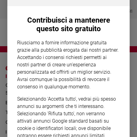
Chiesa
€ 64,50
Chiesa
Visualizza tutte le collection
Contribuisci a mantenere
Fede
questo sito gratuito
e
spiritualità
Riusciamo a fornire informazione gratuita
Santi
grazie alla pubblicità erogata dai nostri partner.
Devozione
Accettando i consensi richiesti permetti ai
e
nostri partner di creare un'esperienza
fede
personalizzata ed offrirti un miglior servizio.
Parola
I SITI SAN PAOLO
NOTE LEGALI
Avrai comunque la possibilità di revocare il
del
GRUPPO EDITORIALE
PRIVACY POLICY
consenso in qualunque momento.
giorno
SAN PAOLO
Santo
INFORMATIVA
Selezionando 'Accetta tutto', vedrai più spesso
del
BENESSERE
WHISTLEBLOWING
annunci su argomenti che ti interessano.
giorno
SOCIAL
TELENOVA
Selezionando 'Rifiuta tutto', non verranno
Società
attivati annunci Google standard basati su
GAZZETTA D'ALBA
e
cookie o identificatori locali; ove disponibile
valori
IL GIORNALINO
potranno essere richiesti annunci limitati.