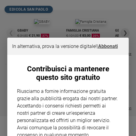
Chiesa
EDICOLA SAN PAOLO
Chiesa
Fede
e
GBABY
FAMIGLIA CRISTIANA
GBABY DIGITA
❮
❯
spiritualità
€ 34,80
€ 21,90
€ 104,00
€ 83,00
ABBONAMEN
37%
20%
€ 16,99
Santi
In alternativa, prova la versione digitale!
|
Abbonati
Devozione
Visualizza tutte le riviste
e
fede
Contribuisci a mantenere
Parola
questo sito gratuito
del
DIARIO G 2026-27
COLLANA ARS
giorno
❮
❯
LE GRANDI BASILICHE ITALIANE
€ 8,90
1 - 2
Riusciamo a fornire informazione gratuita
- € 8,90
Santo
- VOL DA 1 AL 5
€ 18,50
grazie alla pubblicità erogata dai nostri partner.
del
€ 64,50
Accettando i consensi richiesti permetti ai
giorno
Visualizza tutte le collection
nostri partner di creare un'esperienza
Società
personalizzata ed offrirti un miglior servizio.
e
Avrai comunque la possibilità di revocare il
valori
consenso in qualunque momento.