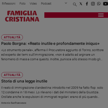
Riflessioni
Foto
Video
Podcast
Privacy Policy
Chi siamo
Contatti
Pubblicità
Attualità
Registrati
Redazione
Italia
PACCHETTO SICUREZZA
Cronaca
ATTUALITÀ
Politica
Paolo Borgna: «Reato inutile e profondamente iniquo»
Mondo
«Lo strumento penale», afferma il Procuratore aggiunto di Torino, scrittore
Economia
ed esperto dei temi sull'immigrazione, «non è adatto ad arginare un
Legalità
fenomeno di massa come questo. Inoltre, punisce allo stesso modo gli
e
stranieri che vengono qui per lavorare e quelli che delinquono»
giustizia
Sport
ATTUALITÀ
Interviste
Storia di una legge inutile
Il reato di immigrazione clandestina introdotto nel 2009 ha fatto flop: solo
Papa
12 condanne in 18 mesi. Lo rilevano i dati del ministero della Giustizia.
Crollate anche le espulsioni di immigrati regolari: erano di più quando
Papa
questo reato non c'era.
Antonio Sanfrancesco