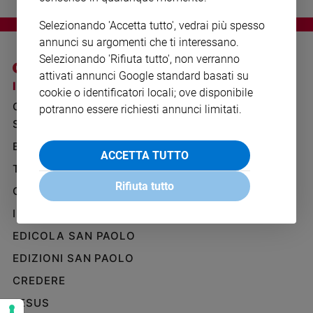
Ambiente
e
Selezionando 'Accetta tutto', vedrai più spesso
Creato
annunci su argomenti che ti interessano.
Volontariato
Selezionando 'Rifiuta tutto', non verranno
attivati annunci Google standard basati su
Diritti
I SITI SAN PAOLO
NOTE LEGALI
cookie o identificatori locali; ove disponibile
Aziende
GRUPPO EDITORIALE
PRIVACY POLICY
di
potranno essere richiesti annunci limitati.
valore
SAN PAOLO
INFORMATIVA
Caso
BENESSERE
WHISTLEBLOWING
ACCETTA TUTTO
della
SOCIAL
TELENOVA
settimana
Rifiuta tutto
Migranti
GAZZETTA D'ALBA
Diversità
IL GIORNALINO
e
EDICOLA SAN PAOLO
inclusione
Costume
EDIZIONI SAN PAOLO
CREDERE
Cultura
e
JESUS
spettacoli