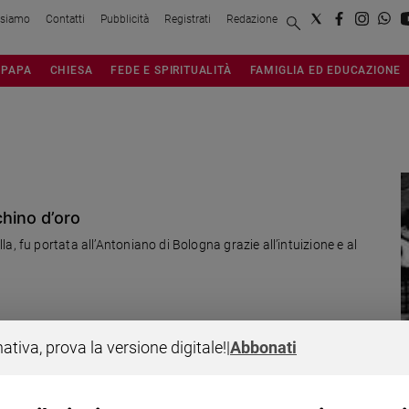
 siamo
Contatti
Pubblicità
Registrati
Redazione
PAPA
CHIESA
FEDE E SPIRITUALITÀ
FAMIGLIA ED EDUCAZIONE
chino d’oro
, fu portata all’Antoniano di Bologna grazie all’intuizione e al
nativa, prova la versione digitale!
|
Abbonati