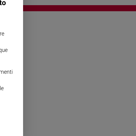
to
re
OWING
nque
omenti
le