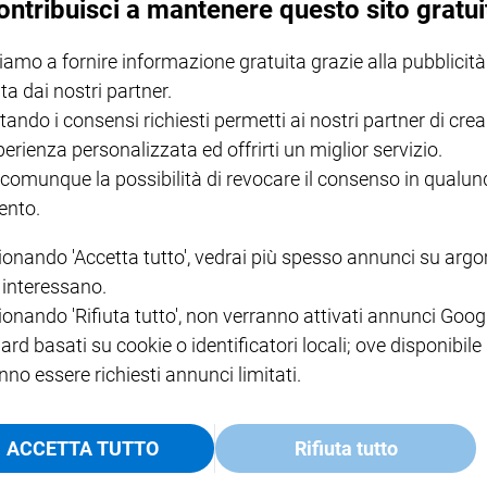
ontribuisci a mantenere questo sito gratui
iamo a fornire informazione gratuita grazie alla pubblicità
NOTE LEGALI
ta dai nostri partner.
PAOLO
PRIVACY POLICY
tando i consensi richiesti permetti ai nostri partner di crea
INFORMATIVA WHISTLEBL
perienza personalizzata ed offrirti un miglior servizio.
SOCIAL
 comunque la possibilità di revocare il consenso in qualu
nto.
ionando 'Accetta tutto', vedrai più spesso annunci su arg
i interessano.
ionando 'Rifiuta tutto', non verranno attivati annunci Goog
ard basati su cookie o identificatori locali; ove disponibile
nno essere richiesti annunci limitati.
ACCETTA TUTTO
Rifiuta tutto