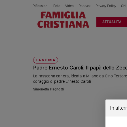
Riflessioni
Foto
Video
Podcast
Privacy Policy
Chi
Attualità
ATTUALITÀ
Italia
Cronaca
Politica
PADRE ERNESTO CAROLI
Mondo
Economia
LA STORIA
Padre Ernesto Caroli. Il papà dello Zec
Legalità
e
La rassegna canora, ideata a Milano da Cino Tortorella
giustizia
coraggio di padre Ernesto Caroli
Sport
Simonetta Pagnotti
Interviste
Papa
In alter
Papa