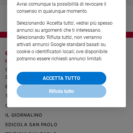
Avrai comunque la possibilità di revocare il
Ambiente
e
consenso in qualunque momento.
Creato
Selezionando 'Accetta tutto', vedrai più spesso
Volontariato
annunci su argomenti che ti interessano.
Diritti
Selezionando 'Rifiuta tutto', non verranno
Aziende
attivati annunci Google standard basati su
di
cookie o identificatori locali; ove disponibile
valore
potranno essere richiesti annunci limitati.
Caso
I SITI SAN PAOLO
NOTE LEGALI
della
GRUPPO EDITORIALE
PRIVACY POLICY
settimana
SAN PAOLO
ACCETTA TUTTO
INFORMATIVA
Migranti
BENESSERE
WHISTLEBLOWING
Diversità
Rifiuta tutto
SOCIAL
e
TELENOVA
inclusione
GAZZETTA D'ALBA
Costume
IL GIORNALINO
Cultura
EDICOLA SAN PAOLO
e
spettacoli