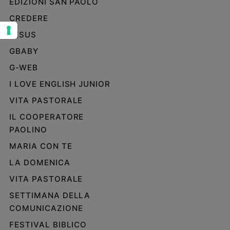
EDIZIONI SAN PAOLO
Sanremo
CREDERE
2026
JESUS
Cinema,
Tv
GBABY
e
G-WEB
streaming
Libri
I LOVE ENGLISH JUNIOR
Musica
VITA PASTORALE
Arte
IL COOPERATORE
PAOLINO
Famiglia
ed
MARIA CON TE
educazione
LA DOMENICA
Genitori
e
VITA PASTORALE
figli
SETTIMANA DELLA
Nonni
COMUNICAZIONE
Coppia
FESTIVAL BIBLICO
Scuola