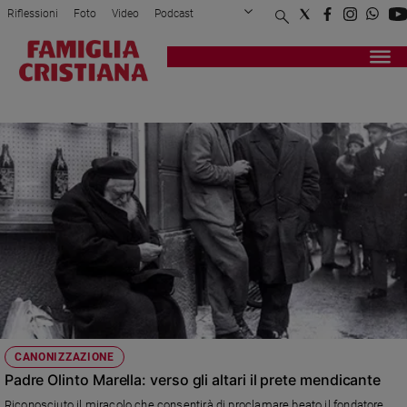
Riflessioni
Foto
Video
Podcast
Privacy Policy
Chi siamo
Contatti
Pubblicità
Attualità
Registrati
Redazione
Italia
PADRE OLINTO MARELLA
Cronaca
Politica
Mondo
Economia
Legalità
e
giustizia
Sport
Interviste
Papa
CANONIZZAZIONE
Papa
Padre Olinto Marella: verso gli altari il prete mendicante
Riconosciuto il miracolo che consentirà di proclamare beato il fondatore