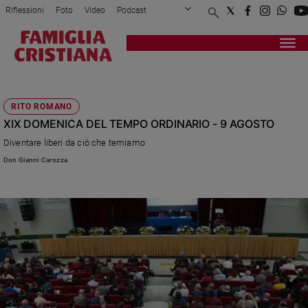
Riflessioni
Foto
Video
Podcast
Privacy Policy
Chi siamo
Contatti
Pubblicità
Attualità
Registrati
Redazione
Italia
PADRE TUROLDO
Cronaca
RITO ROMANO
Politica
XIX DOMENICA DEL TEMPO ORDINARIO - 9 AGOSTO
Mondo
Diventare liberi da ciò che temiamo
Economia
Legalità
Don Gianni Carozza
e
giustizia
Sport
Interviste
Papa
Papa