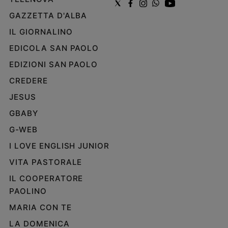
Policy
GAZZETTA D'ALBA
IL GIORNALINO
Chi
EDICOLA SAN PAOLO
siamo
EDIZIONI SAN PAOLO
Contatti
CREDERE
JESUS
Pubblicità
GBABY
G-WEB
Registrati
I LOVE ENGLISH JUNIOR
Redazione
VITA PASTORALE
IL COOPERATORE
Social
PAOLINO
MARIA CON TE
LA DOMENICA