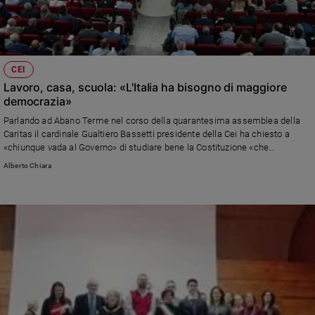
Chiesa
Chiesa
Fede
e
CEI
spiritualità
Lavoro, casa, scuola: «L'Italia ha bisogno di maggiore
democrazia»
Santi
Devozione
Parlando ad Abano Terme nel corso della quarantesima assemblea della
Caritas il cardinale Gualtiero Bassetti presidente della Cei ha chiesto a
e
«chiunque vada al Governo» di studiare bene la Costituzione «che
fede
ancor'oggi ha pagine vive» e di tradurla in pratica di più e meglio.
Alberto Chiara
Parola
L'annuncio di un tavolo dei vescovi del Mediterraneo sulla questione
del
immigrati
giorno
Santo
del
giorno
Società
e
valori