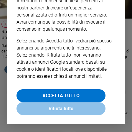
Accettando i consensi richiesti permetti ai
nostri partner di creare un'esperienza
Sanremo
2026
personalizzata ed offrirti un miglior servizio.
Avrai comunque la possibilità di revocare il
Cinema,
TV
Tv
consenso in qualunque momento.
Rai Storia ricorda in un documentario Padre Turoldo, il
e
poeta di Dio
streaming
Selezionando 'Accetta tutto', vedrai più spesso
Rai Cultura ricorda il frate poeta dei Servi di Maria, in occasione del
annunci su argomenti che ti interessano.
Libri
centenario della nascita, con il documentario “Padre Turoldo, il poeta di Dio”
Selezionando 'Rifiuta tutto', non verranno
Musica
di Antonia Pillosio, in onda martedì 22 novembre alle 22.10 su Rai Storia, per
attivati annunci Google standard basati su
il ciclo “Italiani”
Arte
cookie o identificatori locali; ove disponibile
EDICOLA SAN PAOLO
potranno essere richiesti annunci limitati.
Famiglia
ed
educazione
GBABY
FAMIGLIA CRISTIANA
GBABY DIGITA
❮
❯
ACCETTA TUTTO
€ 34,80
€ 21,90
€ 104,00
€ 83,00
ABBONAMEN
37%
20%
Genitori
€ 16,99
e
Rifiuta tutto
figli
Visualizza tutte le riviste
Nonni
Coppia
Scuola