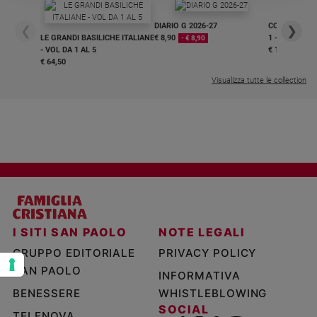
e
DIARIO G 2026-27
COLLANA ARS
giovani
❮
❯
LE GRANDI BASILICHE ITALIANE
€ 8,90
1 - 2
- € 8,90
Adolescenza
- VOL DA 1 AL 5
€ 18,50
€ 64,50
Bioetica
Visualizza tutte le collection
Vai
Riflessioni
Foto
I SITI SAN PAOLO
NOTE LEGALI
Video
GRUPPO EDITORIALE
PRIVACY POLICY
SAN PAOLO
INFORMATIVA
Podcast
BENESSERE
WHISTLEBLOWING
SOCIAL
Privacy
TELENOVA