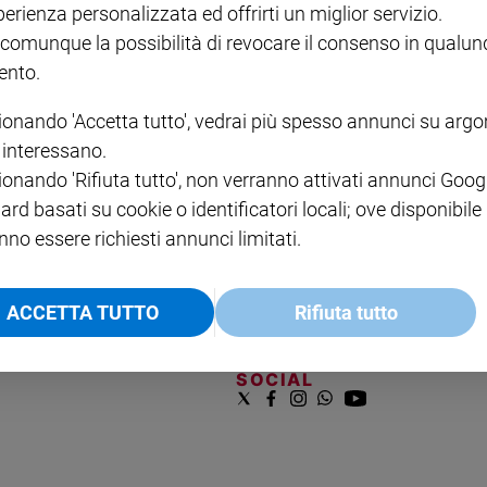
perienza personalizzata ed offrirti un miglior servizio.
VOL. 1 - 2
MAGNIFICA HUMANITAS -
L'INTELLIGENZA
PRE
€ 18,50
ENCICLICA PAPALE
€ 27,50
SANT
 comunque la possibilità di revocare il consenso in qualu
€ 2,90
A 10
nto.
€ 24
ionando 'Accetta tutto', vedrai più spesso annunci su arg
i interessano.
ionando 'Rifiuta tutto', non verranno attivati annunci Goog
ard basati su cookie o identificatori locali; ove disponibile
nno essere richiesti annunci limitati.
NOTE LEGALI
ACCETTA TUTTO
Rifiuta tutto
PAOLO
PRIVACY POLICY
INFORMATIVA WHISTLEBL
SOCIAL