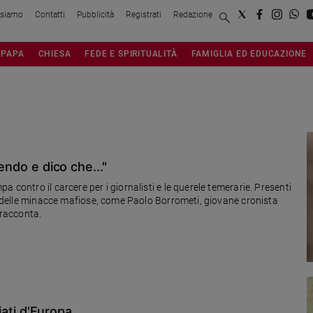
 siamo
Contatti
Pubblicità
Registrati
Redazione
PAPA
CHIESA
FEDE E SPIRITUALITÀ
FAMIGLIA ED EDUCAZIONE
endo e dico che..."
 contro il carcere per i giornalisti e le querele temerarie. Presenti
sa delle minacce mafiose, come Paolo Borrometi, giovane cronista
i racconta.
ciati d'Europa