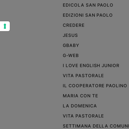
EDICOLA SAN PAOLO
Sanremo
2026
EDIZIONI SAN PAOLO
Cinema,
CREDERE
Tv
e
JESUS
streaming
GBABY
Libri
Musica
G-WEB
Arte
I LOVE ENGLISH JUNIOR
Famiglia
VITA PASTORALE
ed
educazione
IL COOPERATORE PAOLINO
Genitori
MARIA CON TE
e
LA DOMENICA
figli
Nonni
VITA PASTORALE
Coppia
SETTIMANA DELLA COMUN
Scuola