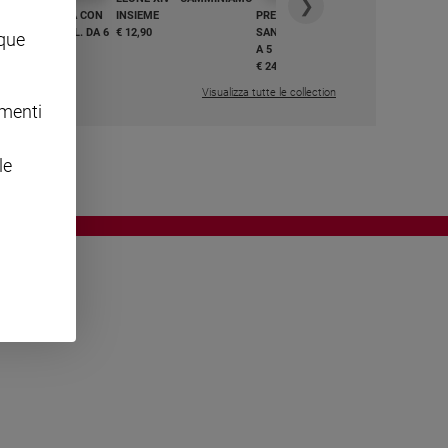
❯
GHIAMO MARIA CON
INSIEME
PREGHIAMO MARIA CON
I E BEATI - VOL. DA 6
€ 12,90
SANTI E BEATI - VOL. DA 1
nque
A 5
,50
€ 24,50
Visualizza tutte le collection
omenti
le
OWING