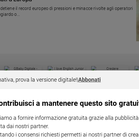
detiene il record europeo di pressioni e minacce rivolte agli operatori
giardo o...
I LOVE ENGLISH JUNIOR
CREDERE
IL G
nativa, prova la versione digitale!
|
Abbonati
GBABY DIGITALE -
€ 69,00
€ 43,90
€ 98,80
€ 49,90
€ 11
35%
49%
ABBONAMENTO ANNUALE
€ 16,99
ontribuisci a mantenere questo sito gratui
iamo a fornire informazione gratuita grazie alla pubblicità
ta dai nostri partner.
tando i consensi richiesti permetti ai nostri partner di crea
COLLANA ARSENIO LUPIN
QUID+ ALLENIAMO