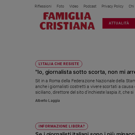
Riflessioni
Foto
Video
Podcast
Privacy Policy
Chi
Attualità
ATTUALITÀ
Italia
Cronaca
Politica
PAOLO BORROMETI
Mondo
Economia
L'ITALIA CHE RESISTE
"Io, giornalista sotto scorta, non mi arr
Legalità
e
Sit in a Roma della Federazione Nazionale della Stampa
giustizia
anche i giornalisti costretti a vivere scortati a cau
Sport
siciliano, direttore del sito d'inchieste laspia.it, che s
Interviste
Alberto Laggia
Papa
Papa
INFORMAZIONE LIBERA?
Se i giornalisti italiani sono i più minac