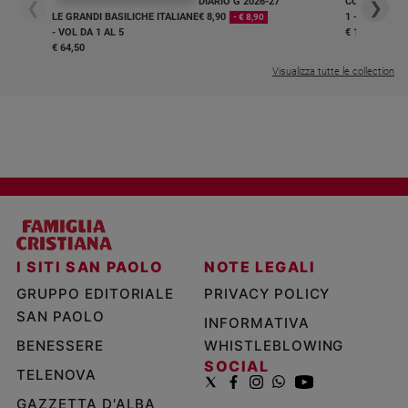
DIARIO G 2026-27
COLLANA ARS
❮
❯
LE GRANDI BASILICHE ITALIANE
€ 8,90
1 - 2
- € 8,90
- VOL DA 1 AL 5
€ 18,50
€ 64,50
Visualizza tutte le collection
I SITI SAN PAOLO
NOTE LEGALI
GRUPPO EDITORIALE
PRIVACY POLICY
SAN PAOLO
INFORMATIVA
BENESSERE
WHISTLEBLOWING
SOCIAL
TELENOVA
GAZZETTA D'ALBA