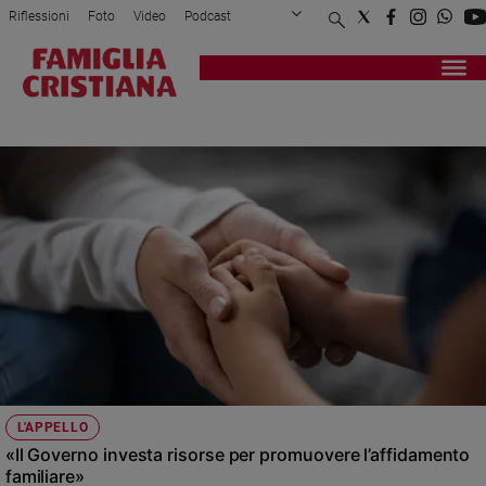
Riflessioni
Foto
Video
Podcast
Privacy Policy
Chi siamo
Contatti
Pubblicità
Attualità
Registrati
Redazione
Italia
PAPA GIOVANNI XXIII
Cronaca
Politica
Mondo
Economia
Legalità
e
giustizia
Sport
Interviste
Papa
L'APPELLO
Papa
«Il Governo investa risorse per promuovere l’affidamento
familiare»