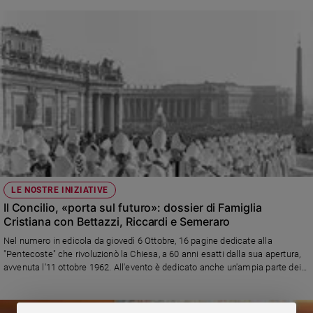
Policy
Chi
siamo
Contatti
Pubblicità
Registrati
LE NOSTRE INIZIATIVE
Il Concilio, «porta sul futuro»: dossier di Famiglia
Redazione
Cristiana con Bettazzi, Riccardi e Semeraro
Nel numero in edicola da giovedì 6 Ottobre, 16 pagine dedicate alla
Social
"Pentecoste" che rivoluzionò la Chiesa, a 60 anni esatti dalla sua apertura,
avvenuta l'11 ottobre 1962. All'evento è dedicato anche un'ampia parte dei
Colloqui col padre, la rubrica curata dal direttore, don Stefano Stimamiglio. I
ricordi dell'ultimo padre conciliare italiano vivente, monsignor Luigi Bettazzi,
l'analisi dello storico Andre Riccardi, eredità e prospettive nella riflessione