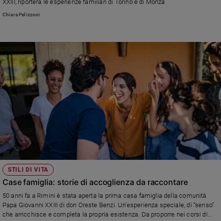
XXIII, riporterà le esperienze familiari di Torino e di Monza
Ambiente
Chiara Pelizzoni
e
Creato
Volontariato
Diritti
Aziende
di
valore
Caso
della
settimana
Migranti
Diversità
e
inclusione
STILI DI VITA
Costume
Case famiglia: storie di accoglienza da raccontare
50 anni fa a Rimini è stata aperta la prima casa famiglia della comunità
Cultura
Papa Giovanni XXIII di don Oreste Benzi. Un'esperienza speciale, di “senso”
e
che arricchisce e completa la propria esistenza. Da proporre nei corsi di
spettacoli