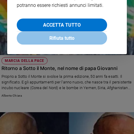
potranno essere richiesti annunci limitati.
ACCETTA TUTTO
Rifiuta tutto
MARCIA DELLA PACE
Ritorno a Sotto il Monte, nel nome di papa Giovanni
Proprio a Sotto il Monte si svolse la prima edizione, 50 anni fa esatti. Il
significato. E gli appuntamenti per l'anno nuovo, che nasce tra il persistente
incubo nucleare (Corea del Nord) e le bombe in Yemen, Siria, Afghanistan...
Alberto Chiara