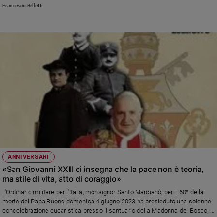
preparazione al matrimonio (di Francesco Belletti, direttore Cisf Centro
Francesco Belletti
Internazionale Studi Famiglia)
Sanremo
2026
Cinema,
Tv
e
streaming
Libri
Musica
Arte
Famiglia
ed
educazione
Genitori
ANNIVERSARI
e
«San Giovanni XXIII ci insegna che la pace non è teoria,
figli
ma stile di vita, atto di coraggio»
Nonni
L'Ordinario militare per l'Italia, monsignor Santo Marcianò, per il 60° della
morte del Papa Buono domenica 4 giugno 2023 ha presieduto una solenne
Coppia
concelebrazione eucaristica presso il santuario della Madonna del Bosco, a
Scuola