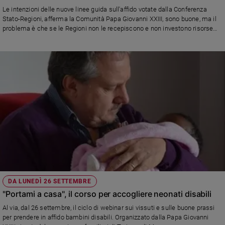
Chiesa
Le intenzioni delle nuove linee guida sull'affido votate dalla Conferenza
Chiesa
Stato-Regioni, afferma la Comunità Papa Giovanni XXIII, sono buone, ma il
problema è che se le Regioni non le recepiscono e non investono risorse
allora rimangono solo belle parole. La preoccupazione dell'associazione di
Fede
Don Benzi
e
spiritualità
Santi
Devozione
e
fede
Parola
del
giorno
Santo
del
giorno
DA LUNEDÌ 26 SETTEMBRE
"Portami a casa", il corso per accogliere neonati disabili
Società
e
Al via, dal 26 settembre, il ciclo di webinar sui vissuti e sulle buone prassi
valori
per prendere in affido bambini disabili. Organizzato dalla Papa Giovanni