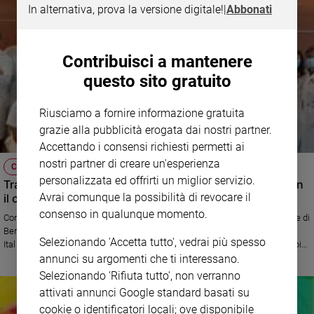
del cardinale Marcello Semeraro, prefetto del Dicastero delle cause dei
In alternativa, prova la versione digitale!
|
Abbonati
santi, accanto a papa Francesco nel cammino di riforma.
Contribuisci a mantenere
questo sito gratuito
Riusciamo a fornire informazione gratuita
grazie alla pubblicità erogata dai nostri partner.
Accettando i consensi richiesti permetti ai
nostri partner di creare un'esperienza
CARDIOCHIRURGIA
personalizzata ed offrirti un miglior servizio.
Trapianto numero mille: il Papa Giovanni XXIII riparte con
Avrai comunque la possibilità di revocare il
il cuore
consenso in qualunque momento.
Con l'intervento eseguito sabato scorso su un uomo di 63 anni, l'ospedale di
Bergamo ha raggiunto un grande traguardo e si attesta al quinto posto in
Selezionando 'Accetta tutto', vedrai più spesso
Italia per numero di trapianti eseguiti (venti nel 2019). Un evento ancora più
significativo in un momento di rinascita della struttura sanitaria, dopo i
annunci su argomenti che ti interessano.
difficili mesi dell'emergenza Covid-19 che ha travolto la città lombarda.
Selezionando 'Rifiuta tutto', non verranno
attivati annunci Google standard basati su
cookie o identificatori locali; ove disponibile