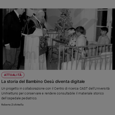
Imbersago, in provincia di Lecco, particolarmente caro a Roncalli
e
giovani
Adolescenza
Bioetica
Vai
Riflessioni
Foto
ATTUALITÀ
La storia del Bambino Gesù diventa digitale
Video
Un progetto in collaborazione con il Centro di ricerca CAST dell'Università
UniNettuno per conservare e rendere consultabile il materiale storico
dell'ospedale pediatrico.
Podcast
Roberto Zichittella
Privacy