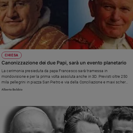
CHIESA
Canonizzazione dei due Papi, sarà un evento planetario
La cerimonia presieduta da papa Francesco sarà tramessa in
mondovisione e per la prima volta assoluta anche in 3D. Previsti oltre 250
mila pellegrini in piazza San Pietro e via della Conciliazione e maxi schermi
in tutta la città. Numerose le iniziative di solidarietà varate dalla diocesi di
Alberto Bobbio
Bergamo. Padre Lombardi: «Benedetto XVI è stato invitato»