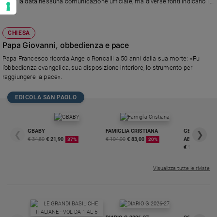
Circa la data nessuna comunicazione ufficiale, ma diverse fonti indicano l'8
dicembre.
CHIESA
Papa Giovanni, obbedienza e pace
Papa Francesco ricorda Angelo Roncalli a 50 anni dalla sua morte: «Fu
l’obbedienza evangelica, sua disposizione interiore, lo strumento per
raggiungere la pace».
EDICOLA SAN PAOLO
GBABY
FAMIGLIA CRISTIANA
GBABY DIGITA
❮
❯
€ 34,80
€ 21,90
€ 104,00
€ 83,00
ABBONAMEN
37%
20%
€ 16,99
Visualizza tutte le riviste