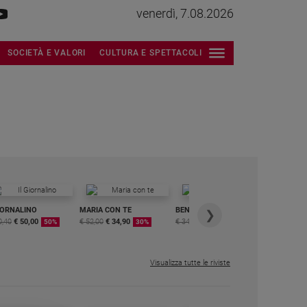
venerdì, 7.08.2026
SOCIETÀ E VALORI
CULTURA E SPETTACOLI
IORNALINO
MARIA CON TE
BENESSERE
6 RIVISTE
❯
0,40
€ 50,00
€ 52,00
€ 34,90
€ 34,80
€ 29,90
DIGITALE
50%
30%
15%
MENSILE
€ 6,99
Visualizza tutte le riviste