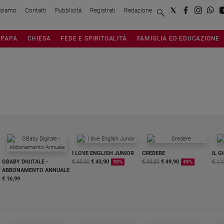
 siamo
Contatti
Pubblicità
Registrati
Redazione
PAPA
CHIESA
FEDE E SPIRITUALITÀ
FAMIGLIA ED EDUCAZIONE
I LOVE ENGLISH JUNIOR
CREDERE
IL G
GBABY DIGITALE -
€ 69,00
€ 43,90
€ 98,80
€ 49,90
€ 11
35%
49%
ABBONAMENTO ANNUALE
€ 16,99