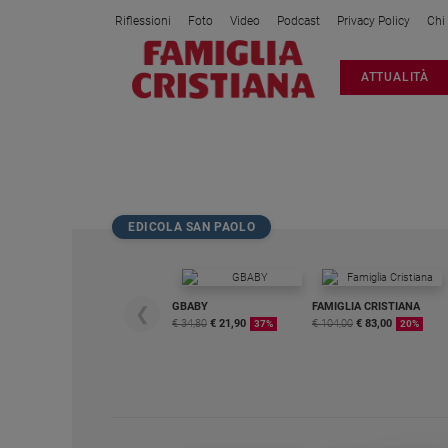
Riflessioni
Foto
Video
Podcast
Privacy Policy
Chi
Attualità
ATTUALITÀ
Italia
Cronaca
Politica
PAPA_1
Mondo
Economia
EDICOLA SAN PAOLO
Legalità
e
giustizia
Sport
GBABY
FAMIGLIA CRISTIANA
❮
€ 34,80
€ 21,90
€ 104,00
€ 83,00
37%
20%
Interviste
Papa
Papa