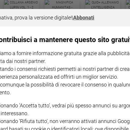
COLLANA ARSENIO LUPIN
QUID+ ALLENIAMO
nativa, prova la versione digitale!
|
Abbonati
VOL. 1 - 2
MAGNIFICA HUMANITAS -
L'INTELLIGENZA
PRE
€ 18,50
ENCICLICA PAPALE
€ 27,50
SANT
€ 2,90
A 10
€ 24
ontribuisci a mantenere questo sito gratui
iamo a fornire informazione gratuita grazie alla pubblicità
ta dai nostri partner.
tando i consensi richiesti permetti ai nostri partner di crea
perienza personalizzata ed offrirti un miglior servizio.
 comunque la possibilità di revocare il consenso in qualu
NOTE LEGALI
nto.
PAOLO
PRIVACY POLICY
ionando 'Accetta tutto', vedrai più spesso annunci su arg
INFORMATIVA WHISTLEBL
i interessano.
SOCIAL
ionando 'Rifiuta tutto', non verranno attivati annunci Goog
ard basati su cookie o identificatori locali; ove disponibile