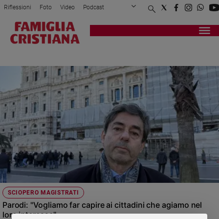
Riflessioni
Foto
Video
Podcast
Privacy Policy
Chi siamo
Contatti
Pubblicità
Attualità
Registrati
Redazione
Italia
PARODI
Cronaca
Politica
Mondo
Economia
Legalità
e
giustizia
Sport
Interviste
Papa
SCIOPERO MAGISTRATI
Papa
Parodi: "Vogliamo far capire ai cittadini che agiamo nel
loro interesse"