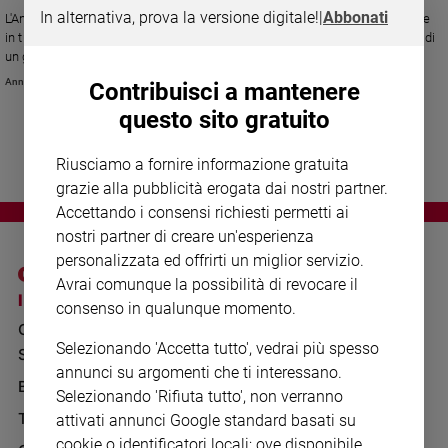
Chiesa
In alternativa, prova la versione digitale!
|
Abbonati
L'Anm si ferma contro la riforma sulla separazione delle carriere. Iniziative
Chiesa
in tutta Italia. Il presidente spiega che le nuove norme non accorceranno di
un giorno i processi
Fede
Annachiara Valle
Contribuisci a mantenere
e
spiritualità
questo sito gratuito
Santi
Riusciamo a fornire informazione gratuita
Devozione
grazie alla pubblicità erogata dai nostri partner.
e
Accettando i consensi richiesti permetti ai
fede
nostri partner di creare un'esperienza
Parola
personalizzata ed offrirti un miglior servizio.
del
giorno
Avrai comunque la possibilità di revocare il
I SITI SAN PAOLO
NOTE LEGALI
consenso in qualunque momento.
Santo
GRUPPO EDITORIALE
PRIVACY POLICY
del
Selezionando 'Accetta tutto', vedrai più spesso
giorno
SAN PAOLO
INFORMATIVA
annunci su argomenti che ti interessano.
BENESSERE
WHISTLEBLOWING
Società
Selezionando 'Rifiuta tutto', non verranno
SOCIAL
e
TELENOVA
attivati annunci Google standard basati su
valori
cookie o identificatori locali; ove disponibile