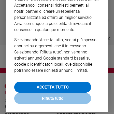
Ambiente
Accettando i consensi richiesti permetti ai
e
nostri partner di creare un'esperienza
Creato
personalizzata ed offrirti un miglior servizio.
DIARIO G 2026-27
COLLANA ARS
❮
❯
Volontariato
LE GRANDI BASILICHE ITALIANE
€ 8,90
1 - 2
Avrai comunque la possibilità di revocare il
- € 8,90
Diritti
- VOL DA 1 AL 5
€ 18,50
consenso in qualunque momento.
€ 64,50
Aziende
Visualizza tutte le collection
di
Selezionando 'Accetta tutto', vedrai più spesso
valore
annunci su argomenti che ti interessano.
Caso
Selezionando 'Rifiuta tutto', non verranno
della
attivati annunci Google standard basati su
settimana
cookie o identificatori locali; ove disponibile
Migranti
potranno essere richiesti annunci limitati.
Diversità
e
inclusione
ACCETTA TUTTO
I SITI SAN PAOLO
NOTE LEGALI
Costume
Rifiuta tutto
GRUPPO EDITORIALE
PRIVACY POLICY
Cultura
SAN PAOLO
e
INFORMATIVA
spettacoli