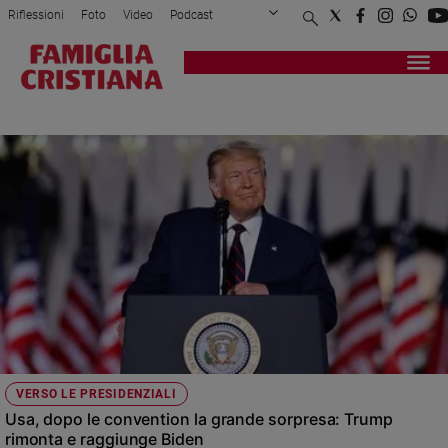
Riflessioni
Foto
Video
Podcast
Privacy Policy
Chi siamo
Contatti
Pubblicità
Attualità
Registrati
Redazione
Italia
PARTITO REPUBBLICANO
Cronaca
Politica
Mondo
Economia
Legalità
e
giustizia
Sport
Interviste
Papa
VERSO LE PRESIDENZIALI
Papa
Usa, dopo le convention la grande sorpresa: Trump
rimonta e raggiunge Biden