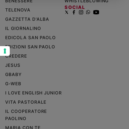
BENESSERE
WHISTLEBLOWING
SOCIAL
Sanremo
TELENOVA
2026
GAZZETTA D'ALBA
Cinema,
Tv
IL GIORNALINO
e
EDICOLA SAN PAOLO
streaming
EDIZIONI SAN PAOLO
Libri
Musica
CREDERE
Arte
JESUS
GBABY
Famiglia
ed
G-WEB
educazione
I LOVE ENGLISH JUNIOR
Genitori
e
VITA PASTORALE
figli
IL COOPERATORE
Nonni
PAOLINO
Coppia
MARIA CON TE
Scuola