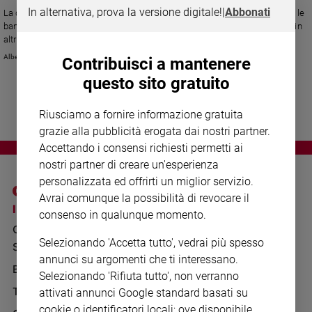
Chiesa
In alternativa, prova la versione digitale!
|
Abbonati
La dura critica del patriarca di Venezia: "L'Europa si spende per l'euro, per le
Chiesa
banche, per i parametri economici... ma sembra continuare a balbettare in
altri fondamentali ambiti"
Fede
Alberto Laggia
Contribuisci a mantenere
e
spiritualità
questo sito gratuito
Santi
Riusciamo a fornire informazione gratuita
Devozione
grazie alla pubblicità erogata dai nostri partner.
e
Accettando i consensi richiesti permetti ai
fede
nostri partner di creare un'esperienza
Parola
personalizzata ed offrirti un miglior servizio.
del
giorno
Avrai comunque la possibilità di revocare il
I SITI SAN PAOLO
NOTE LEGALI
consenso in qualunque momento.
Santo
GRUPPO EDITORIALE
PRIVACY POLICY
del
Selezionando 'Accetta tutto', vedrai più spesso
giorno
SAN PAOLO
INFORMATIVA
annunci su argomenti che ti interessano.
BENESSERE
WHISTLEBLOWING
Società
Selezionando 'Rifiuta tutto', non verranno
SOCIAL
e
TELENOVA
attivati annunci Google standard basati su
valori
cookie o identificatori locali; ove disponibile