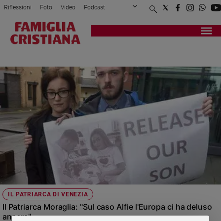
Riflessioni
Foto
Video
Podcast
Privacy Policy
Chi siamo
Contatti
Pubblicità
Attualità
Registrati
Redazione
Italia
PATRIARCA VENEZIA
Cronaca
Politica
Mondo
Economia
Legalità
e
giustizia
Sport
Interviste
Papa
IL PATRIARCA DI VENEZIA
Papa
Il Patriarca Moraglia: "Sul caso Alfie l'Europa ci ha deluso
ancora"