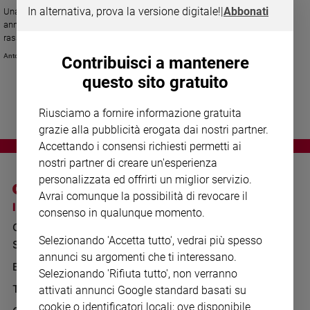
Chiesa
In alternativa, prova la versione digitale!
|
Abbonati
Una Marcia straordinaria Perugia-Assisi la notte scorsa per il primo
Chiesa
anniversario del conflitto. Il coordinatore Flavio Lotti: «Noi non ci
rassegniamo e non possiamo giustificare questa delega totale ed
esclusiva alle armi che hanno provocato in dodici mesi centinaia di
Fede
Antonio Sanfrancesco
Contribuisci a mantenere
migliaia di morti tra i soldati e i civili. La politica è assente e non vuole
e
spiritualità
cercare spazi di negoziato e dialogo»
questo sito gratuito
Santi
Riusciamo a fornire informazione gratuita
Devozione
grazie alla pubblicità erogata dai nostri partner.
e
Accettando i consensi richiesti permetti ai
fede
nostri partner di creare un'esperienza
Parola
personalizzata ed offrirti un miglior servizio.
del
giorno
Avrai comunque la possibilità di revocare il
I SITI SAN PAOLO
NOTE LEGALI
consenso in qualunque momento.
Santo
GRUPPO EDITORIALE
PRIVACY POLICY
del
Selezionando 'Accetta tutto', vedrai più spesso
giorno
SAN PAOLO
INFORMATIVA
annunci su argomenti che ti interessano.
BENESSERE
WHISTLEBLOWING
Società
Selezionando 'Rifiuta tutto', non verranno
SOCIAL
e
TELENOVA
attivati annunci Google standard basati su
valori
cookie o identificatori locali; ove disponibile