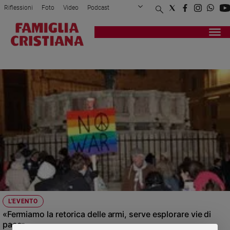
Riflessioni
Foto
Video
Podcast
Privacy Policy
Chi siamo
Contatti
Pubblicità
Attualità
Registrati
Redazione
Italia
PERUGIASSISI
Cronaca
Politica
Mondo
Economia
Legalità
e
giustizia
Sport
Interviste
Papa
L'EVENTO
Papa
«Fermiamo la retorica delle armi, serve esplorare vie di
pace»