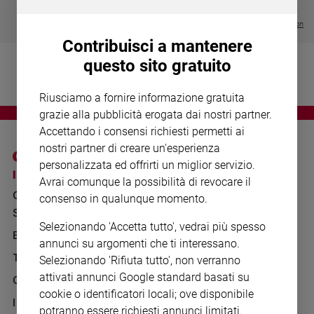
Chiesa
€ 64,50
Chiesa
Visualizza tutte le collection
Contribuisci a mantenere
Fede
questo sito gratuito
e
spiritualità
Riusciamo a fornire informazione gratuita
Santi
grazie alla pubblicità erogata dai nostri partner.
Devozione
Accettando i consensi richiesti permetti ai
e
nostri partner di creare un'esperienza
fede
personalizzata ed offrirti un miglior servizio.
Parola
I SITI SAN PAOLO
NOTE LEGALI
Avrai comunque la possibilità di revocare il
del
GRUPPO EDITORIALE
PRIVACY POLICY
consenso in qualunque momento.
giorno
SAN PAOLO
Santo
INFORMATIVA
Selezionando 'Accetta tutto', vedrai più spesso
del
BENESSERE
WHISTLEBLOWING
annunci su argomenti che ti interessano.
giorno
SOCIAL
TELENOVA
Selezionando 'Rifiuta tutto', non verranno
Società
attivati annunci Google standard basati su
GAZZETTA D'ALBA
e
cookie o identificatori locali; ove disponibile
valori
IL GIORNALINO
potranno essere richiesti annunci limitati.