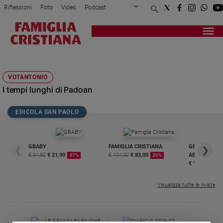
Riflessioni
Foto
Video
Podcast
Privacy Policy
Chi siamo
Contatti
Pubblicità
Attualità
Registrati
Redazione
Italia
PIER CARLO PADOAN
Cronaca
VOTANTONIO
Politica
I tempi lunghi di Padoan
Mondo
Economia
EDICOLA SAN PAOLO
Legalità
e
giustizia
GBABY
FAMIGLIA CRISTIANA
GBABY DIGITA
❮
❯
Sport
€ 34,80
€ 21,90
€ 104,00
€ 83,00
ABBONAMEN
37%
20%
Interviste
€ 16,99
Papa
Visualizza tutte le riviste
Papa