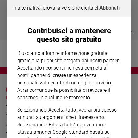
Chiesa
In alternativa, prova la versione digitale!
|
Abbonati
DIARIO G 2026-27
COLLANA ARS
❮
❯
Chiesa
LE GRANDI BASILICHE ITALIANE
€ 8,90
1 - 2
- € 8,90
- VOL DA 1 AL 5
€ 18,50
€ 64,50
Fede
Contribuisci a mantenere
e
Visualizza tutte le collection
spiritualità
questo sito gratuito
Santi
Riusciamo a fornire informazione gratuita
Devozione
e
grazie alla pubblicità erogata dai nostri partner.
fede
Accettando i consensi richiesti permetti ai
Parola
nostri partner di creare un'esperienza
del
personalizzata ed offrirti un miglior servizio.
giorno
Avrai comunque la possibilità di revocare il
Santo
I SITI SAN PAOLO
NOTE LEGALI
consenso in qualunque momento.
del
GRUPPO EDITORIALE
PRIVACY POLICY
giorno
Selezionando 'Accetta tutto', vedrai più spesso
SAN PAOLO
INFORMATIVA
annunci su argomenti che ti interessano.
Società
BENESSERE
WHISTLEBLOWING
Selezionando 'Rifiuta tutto', non verranno
e
SOCIAL
valori
attivati annunci Google standard basati su
TELENOVA